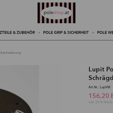
Poleshop.de
ZTEILE & ZUBEHÖR
POLE GRIP & SICHERHEIT
POLE W
eckenhalterung
Lupit P
Schräg
Art.Nr.: LupVM
156,20 
inkl. 20 % MwSt.