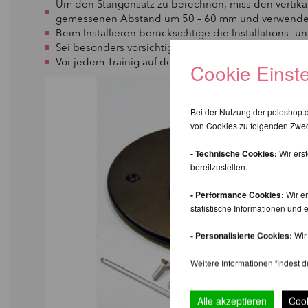
Um den Stangensatz zu berechnen, miss den vert
gemessenen Abstand um 50 – 60 mm und verwende d
Beim Installieren berücksichtige die Installation
Sei besonders vorsichtig beim Festschrauben der St
Vor jedem Trainig auf der Stange, überprüfen sie die 
Cookie Einst
Bei der Nutzung der poleshop.
von Cookies zu folgenden Zwe
- Technische Cookies:
Wir ers
bereitzustellen.
- Performance Cookies:
Wir er
statistische Informationen un
- Personalisierte Cookies:
Wir 
Weitere Informationen findest d
Alle akzeptieren
Cook