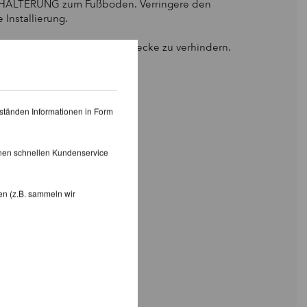
NHALTERUNG zum Fußboden. Verringere den
nstallierung.
t ist, um Beschädigung der Decke zu verhindern.
ständen Informationen in Form
inen schnellen Kundenservice
en (z.B. sammeln wir