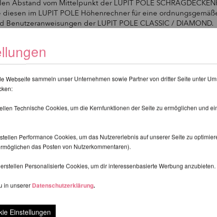
ikalen Abstand vom Mittelpunkt der LUPIT POLE SCHRÄGDECKE
iesen im LUPIT POLE Höhenrechner für eine ordnungsgemäße I
s- und Benutzeranweisungen der LUPIT POLE CLASSIC / DIAMOND.
ange. Versichere dich, dass d9 Stange nicht zu fest angeschraub
Stabilität der Stange.
ellungen
de Webseite sammeln unser Unternehmen sowie Partner von dritter Seite unter Um
cken:
tellen Technische Cookies, um die Kernfunktionen der Seite zu ermöglichen und e
stellen Performance Cookies, um das Nutzererlebnis auf unserer Seite zu optimier
d ermöglichen das Posten von Nutzerkommentaren).
erstellen Personalisierte Cookies, um dir interessenbasierte Werbung anzubieten.
u in unserer
Datenschutzerklärung
.
ie Einstellungen