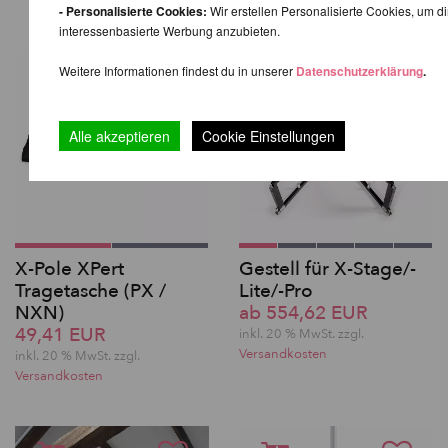
- Personalisierte Cookies:
Wir erstellen Personalisierte Cookies, um di
interessenbasierte Werbung anzubieten.
Weitere Informationen findest du in unserer
Datenschutzerklärung
.
Alle akzeptieren
Cookie Einstellungen
X-Pole XPert
Gestell für X-Stage/-
Tragetasche (PX /
Lite/-Pro
NXN)
ab 554,62 EUR
49,41 EUR
inkl. 20 % MwSt. zzgl.
Versandkosten
inkl. 20 % MwSt. zzgl.
Versandkosten