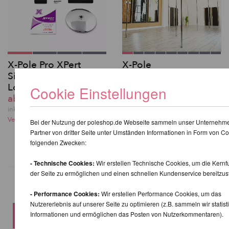
X-Pole Pro XPert
X-Pole
Silikon Pole mit X-
Sonderanfertigung
Lock PX45SNBLK
für Extra hohe Decken
Cookie Einstellungen
ab 462,86 EUR
bis 4,5m
ab 695,80 EUR
inkl. 20 % MwSt. zzgl.
Versandkosten
inkl. 20 % MwSt. zzgl.
Bei der Nutzung der poleshop.de Webseite sammeln unser Unternehm
Versandkosten
Partner von dritter Seite unter Umständen Informationen in Form von Co
folgenden Zwecken:
- Technische Cookies:
Wir erstellen Technische Cookies, um die Kernf
der Seite zu ermöglichen und einen schnellen Kundenservice bereitzust
- Performance Cookies:
Wir erstellen Performance Cookies, um das
Nutzererlebnis auf unserer Seite zu optimieren (z.B. sammeln wir statist
WEITERE PRODUKTE
Informationen und ermöglichen das Posten von Nutzerkommentaren).
DERSELBEN MARKE