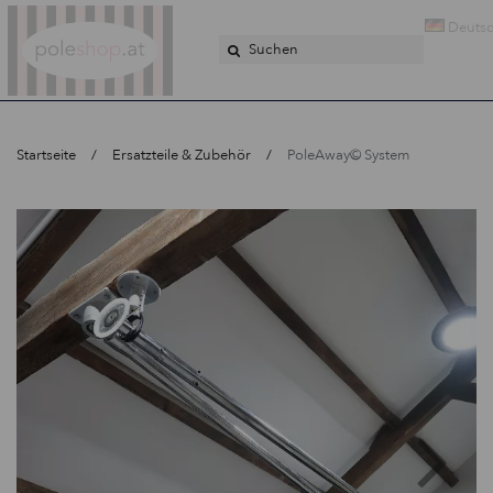
Poleshop.de
Deuts
Startseite
Ersatzteile & Zubehör
PoleAway© System