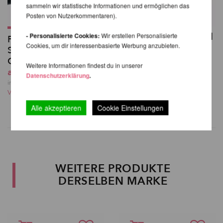
sammeln wir statistische Informationen und ermöglichen das
Posten von Nutzerkommentaren).
Rigging-Set für Aerial
- Personalisierte Cookies:
Wir erstellen Personalisierte
Polyester Strop,
Cookies, um dir interessenbasierte Werbung anzubieten.
Hoops / Lyra
Schlinge für Aerial-
99,83 EUR
Geräte
Weitere Informationen findest du in unserer
inkl. 20 % MwSt. zzgl.
ab 15,13 EUR
Datenschutzerklärung
.
Versandkosten
inkl. 20 % MwSt. zzgl.
Versandkosten
Alle akzeptieren
Cookie Einstellungen
WEITERE PRODUKTE
DERSELBEN MARKE