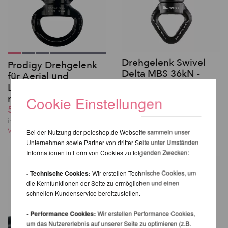
Drehgelenk Swivel
Prodigy Drehgelenk
Delta MBS 36kN -
für Aerial und
Fusion Climb
Luftakrobatik - groß,
59,50 EUR
rund
Cookie Einstellungen
inkl. 20 % MwSt. zzgl.
59,50 EUR
Versandkosten
inkl. 20 % MwSt. zzgl.
Versandkosten
Bei der Nutzung der poleshop.de Webseite sammeln unser
Unternehmen sowie Partner von dritter Seite unter Umständen
Informationen in Form von Cookies zu folgenden Zwecken:
- Technische Cookies:
Wir erstellen Technische Cookies, um
die Kernfunktionen der Seite zu ermöglichen und einen
schnellen Kundenservice bereitzustellen.
- Performance Cookies:
Wir erstellen Performance Cookies,
um das Nutzererlebnis auf unserer Seite zu optimieren (z.B.