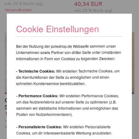
40,34 EUR
inkl. 20 % MwSt.
zzgl.
Versandkosten
inkl. 20 % MwSt.
zzgl.
Versandkosten
Cookie Einstellungen
Bei der Nutzung der poleshop.de Webseite sammeln unser
Unternehmen sowie Partner von dritter Seite unter Umständen
Informationen in Form von Cookies zu folgenden Zwecken:
- Technische Cookies:
Wir erstellen Technische Cookies, um
die Kernfunktionen der Seite zu ermöglichen und einen
schnellen Kundenservice bereitzustellen.
- Performance Cookies:
Wir erstellen Performance Cookies,
Glitzernde Overknee-
Kehlani High Waist
um das Nutzererlebnis auf unserer Seite zu optimieren (z.B.
Strümpfe
Bottoms - Lunalae
sammeln wir statistische Informationen und ermöglichen das
19,16 EUR
49,41 EUR
Posten von Nutzerkommentaren).
inkl. 20 % MwSt.
zzgl.
inkl. 20 % MwSt.
zzgl.
- Personalisierte Cookies:
Wir erstellen Personalisierte
Versandkosten
Versandkosten
Cookies, um dir interessenbasierte Werbung anzubieten.