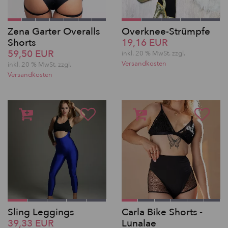
Zena Garter Overalls
Overknee-Strümpfe
Shorts
19,16 EUR
59,50 EUR
inkl. 20 % MwSt.
zzgl.
Versandkosten
inkl. 20 % MwSt.
zzgl.
Versandkosten
Sling Leggings
Carla Bike Shorts -
39,33 EUR
Lunalae