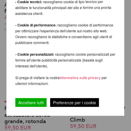
- Cookie tecnici:
raccogliamo cookie di tipo tecnico per
Aerial Crash Mat -
Cinghia per attrezzi
abilitare le funzionalità principali del sito e fornire una pronta
Firetoys F-200 DUO
Aerial
assistenza clienti.
402,35 EUR
da 15,13 EUR
incl. 20 % UST escl.
incl. 20 % UST escl.
- Cookie di performance:
raccogliamo cookie di performance
Costi di spedizione
Costi di spedizione
per ottimizzare l'esperienza dell'utente sul nostro sito web.
Ovvero raccogliamo le statistiche e consentiamo agli utenti di
pubblicare commenti.
- Cookie personalizzati:
raccogliamo cookie personalizzati per
fornire all'utente pubblicità personalizzata (basata sugli
interessi dell'utente).
Si prega di visitare la nostra
Informativa sulla privacy
per
ulteriori informazioni.
Accettare tutti
Preferenze per i cookie
Girevole Swivel Delta
Prodigy girevole per
MBS 36kN - Fusion
attrezzatura aerea -
Climb
grande, rotonda
59,50 EUR
59,50 EUR