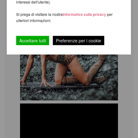
interessi dell'utente).
Si prega di visitare la nostra
Informativa sulla privacy
per
ulteriori informazioni.
Accettare tutti
Preferenze per i cookie