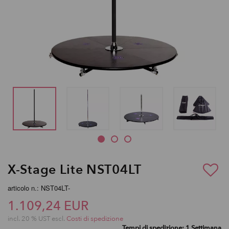
X-Stage Lite NST04LT
articolo n.: NST04LT-
1.109,24 EUR
incl. 20 % UST escl.
Costi di spedizione
Tempi di spedizione: 1 Settimana