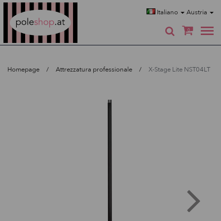
Poleshop.de
Italiano
Austria
0
Homepage
Attrezzatura professionale
X-Stage Lite NST04LT