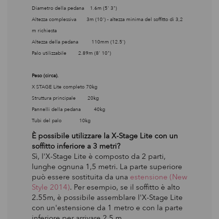
Diametro della pedana 1.6m (5' 3")
Altezza complessiva 3m (10') - altezza minima del soffitto di 3,2
m richiesta
Altezza della pedana 110mm (12.5')
Palo utilizzabile 2.89m (8' 10")
Peso (circa).
X STAGE Lite completo 70kg
Struttura principale 20kg
Pannelli della pedana 40kg
Tubi del palo 10kg
È possibile utilizzare la X-Stage Lite con un
soffitto inferiore a 3 metri?
Sì, l'X-Stage Lite è composto da 2 parti,
lunghe ognuna 1,5 metri. La parte superiore
può essere sostituita da una
estensione (New
Style 2014)
. Per esempio, se il soffitto è alto
2.55m, è possibile assemblare l'X-Stage Lite
con un'estensione da 1 metro e con la parte
inferiore per arrivare 2,5 m.