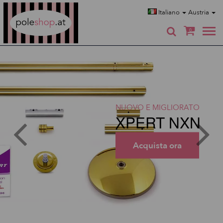
Poleshop.de
Italiano
Austria
0
NUOVO E MIGLIORATO
XPERT NXN
Acquista ora