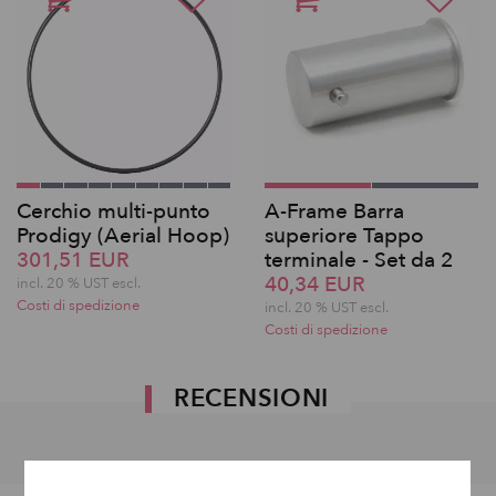
Cerchio multi-punto
A-Frame Barra
Prodigy (Aerial Hoop)
superiore Tappo
301,51 EUR
terminale - Set da 2
40,34 EUR
incl. 20 % UST escl.
Costi di spedizione
incl. 20 % UST escl.
Costi di spedizione
RECENSIONI