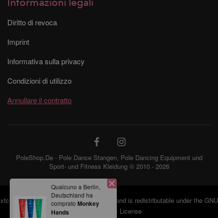
Informazioni legali
Diritto di revoca
Imprint
Informativa sulla privacy
Condizioni di utilizzo
Annullare il contratto
PoleShop.De - Pole Dance Stangen, Pole Dancing Equipment und
Sport- und Fitness Kleidung © 2010 - 2026
Qualcuno a Berlin,
Deutschland ha
xtcModified
©2026 provides no warranty and is redistributable under the
GNU
comprato
Monkey
General Public License
Hands