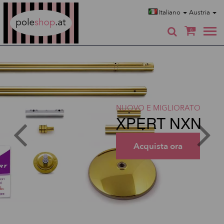
Poleshop.de
Italiano
Austria
0
NUOVO E MIGLIORATO
XPERT NXN
Acquista ora