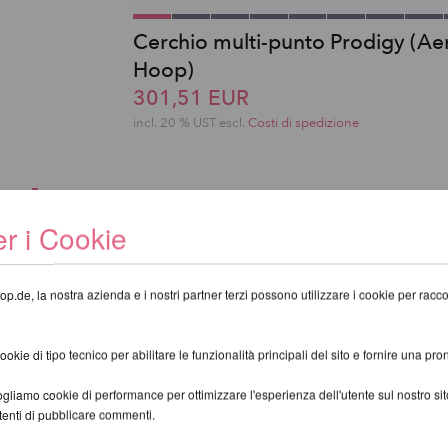
Cerchio multi-punto Prodigy (Aer
Hoop)
301,51 EUR
incl. 20 % UST escl.
Costi di spedizione
ARTICOLO NON TROVATO!
r i Cookie
op.de, la nostra azienda e i nostri partner terzi possono utilizzare i cookie per raccogl
kie di tipo tecnico per abilitare le funzionalità principali del sito e fornire una pron
gliamo cookie di performance per ottimizzare l'esperienza dell'utente sul nostro s
utenti di pubblicare commenti.