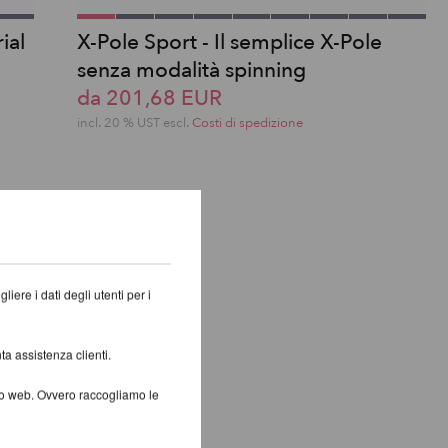
ial
X-Pole Sport - Il semplice X-Pole
senza modalità spinning
da 201,68 EUR
incl. 20 % UST escl.
Costi di spedizione
iere i dati degli utenti per i
ta assistenza clienti.
ito web. Ovvero raccogliamo le