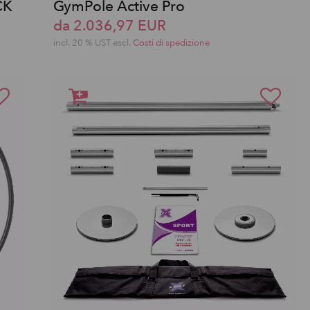
CK
GymPole Active Pro
da 2.036,97 EUR
incl. 20 % UST escl.
Costi di spedizione