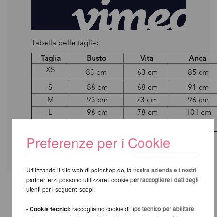
Tabella delle taglie:
Taglia
Busto
Vita
Anca
XS
83 cm
63 cm
85 cm
S
88 cm
68 cm
91 cm
M
93 cm
73 cm
96 cm
L
98 cm
78 cm
101 cm
XL
103 cm
83 cm
106 cm
Preferenze per i Cookie
Utilizzando il sito web di poleshop.de, la nostra azienda e i nostri
partner terzi possono utilizzare i cookie per raccogliere i dati degli
utenti per i seguenti scopi:
ALTRI PRODOTTI DELLA
- Cookie tecnici:
raccogliamo cookie di tipo tecnico per abilitare
STESSA MARCA