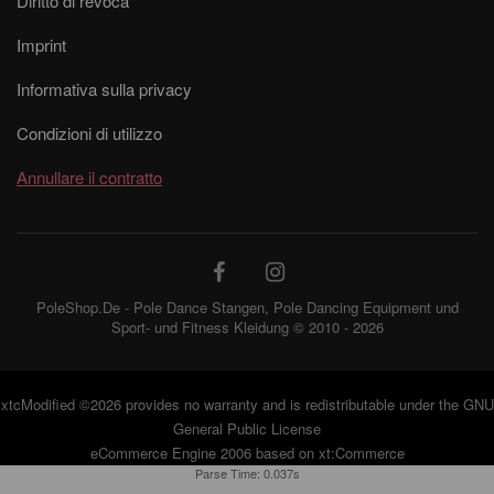
Diritto di revoca
Imprint
Informativa sulla privacy
Condizioni di utilizzo
Annullare il contratto
PoleShop.De - Pole Dance Stangen, Pole Dancing Equipment und
Sport- und Fitness Kleidung © 2010 - 2026
xtcModified
©2026 provides no warranty and is redistributable under the
GNU
General Public License
eCommerce Engine 2006 based on
xt:Commerce
Parse Time: 0.037s