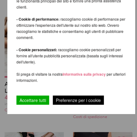
le funzionalità principali del sito e fornire una pronta assistenza
clienti.
- Cookie di performance:
raccogliamo cookie di performance per
ottimizzare l'esperienza dell'utente sul nostro sito web. Ovvero
raccogliamo le statistiche e consentiamo agli utenti di pubblicare
commenti.
- Cookie personalizzati:
raccogliamo cookie personalizzati per
fornire all'utente pubblicità personalizzata (basata sugli interessi
dell'utente).
Si prega di visitare la nostra
Informativa sulla privacy
per ulteriori
informazioni.
Addison Mesh Top -
Lure You High Waist
Lunalae
Garter Shorts -
49,41 EUR
Lunalae
Accettare tutti
Preferenze per i cookie
39,33 EUR
incl. 20 % UST escl.
Costi di spedizione
incl. 20 % UST escl.
Costi di spedizione