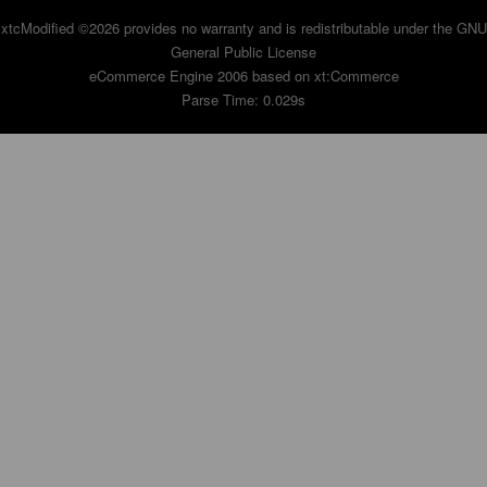
xtcModified
©2026 provides no warranty and is redistributable under the
GNU
General Public License
eCommerce Engine 2006 based on
xt:Commerce
Parse Time: 0.029s