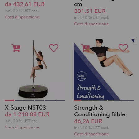
da 432,61 EUR
cm
301,51 EUR
incl. 20 % UST escl.
Costi di spedizione
incl. 20 % UST escl.
Costi di spedizione
X-Stage NST03
Strength &
da 1.210,08 EUR
Conditioning Bible
46,26 EUR
incl. 20 % UST escl.
Costi di spedizione
incl. 10 % UST escl.
Costi di spedizione