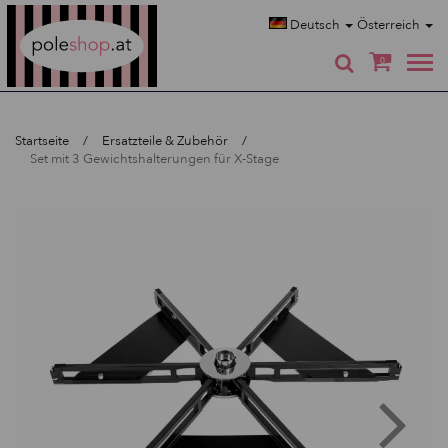
Poleshop.de
Deutsch
Österreich
0
Startseite
Ersatzteile & Zubehör
Set mit 3 Gewichtshalterungen für X-Stage