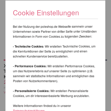
Cookie Einstellungen
Bei der Nutzung der poleshop.de Webseite sammeln unser
Unternehmen sowie Partner von dritter Seite unter Umständen
Informationen in Form von Cookies zu folgenden Zwecken:
- Technische Cookies:
Wir erstellen Technische Cookies, um
die Kernfunktionen der Seite zu ermöglichen und einen
schnellen Kundenservice bereitzustellen.
X-Stage (Lite)
Gestell für X-Stage/-
- Performance Cookies:
Wir erstellen Performance Cookies,
Tragetasche -
Lite/-Pro
um das Nutzererlebnis auf unserer Seite zu optimieren (z.B.
Komplett Set
ab 554,62 EUR
sammeln wir statistische Informationen und ermöglichen das
Posten von Nutzerkommentaren).
262,18 EUR
inkl. 20 % MwSt. zzgl.
Versandkosten
inkl. 20 % MwSt. zzgl.
- Personalisierte Cookies:
Wir erstellen Personalisierte
Versandkosten
Cookies, um dir interessenbasierte Werbung anzubieten.
Weitere Informationen findest du in unserer
Datenschutzerklärung
.