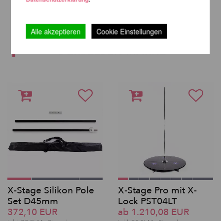
Alle akzeptieren
Cookie Einstellungen
WEITERE PRODUKTE
DERSELBEN MARKE
X-Stage Silikon Pole
X-Stage Pro mit X-
Set D45mm
Lock PST04LT
372,10 EUR
ab 1.210,08 EUR