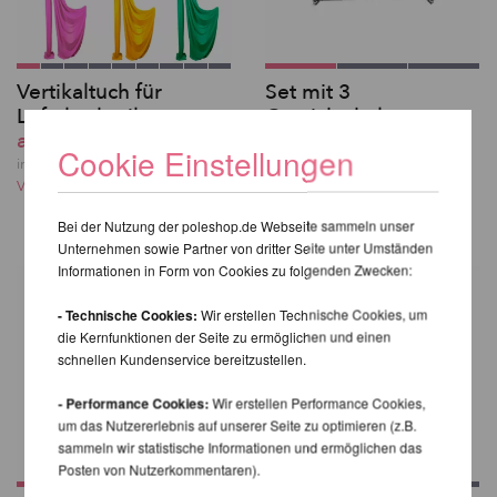
Vertikaltuch für
Set mit 3
Luftakrobatik
Gewichtshalterungen
ab 130,08 EUR
für X-Stage
Cookie Einstellungen
Ab 130,08 EUR
inkl. 20 % MwSt. zzgl.
Versandkosten
inkl. 20 % MwSt. zzgl.
Versandkosten
Bei der Nutzung der poleshop.de Webseite sammeln unser
Unternehmen sowie Partner von dritter Seite unter Umständen
Informationen in Form von Cookies zu folgenden Zwecken:
- Technische Cookies:
Wir erstellen Technische Cookies, um
die Kernfunktionen der Seite zu ermöglichen und einen
schnellen Kundenservice bereitzustellen.
- Performance Cookies:
Wir erstellen Performance Cookies,
um das Nutzererlebnis auf unserer Seite zu optimieren (z.B.
sammeln wir statistische Informationen und ermöglichen das
Posten von Nutzerkommentaren).