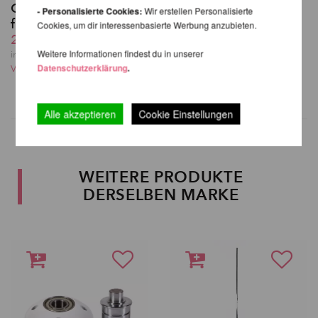
Gewichtstasche 10 kg
XPert Pole
- Personalisierte Cookies:
Wir erstellen Personalisierte
für X-Stage/-Lite
Deckenhalterung
Cookies, um dir interessenbasierte Werbung anzubieten.
20,17 EUR
ab 151,26 EUR
Weitere Informationen findest du in unserer
inkl. 20 % MwSt. zzgl.
inkl. 20 % MwSt. zzgl.
Datenschutzerklärung
.
Versandkosten
Versandkosten
Alle akzeptieren
Cookie Einstellungen
WEITERE PRODUKTE
DERSELBEN MARKE