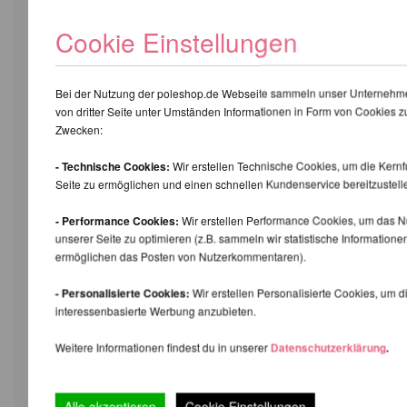
Cookie Einstellungen
Dieses Problem tritt dann auf wenn die X-Joints
länger nicht nachgezogen wurden. Wir empfehlen
Bei der Nutzung der poleshop.de Webseite sammeln unser Unternehme
die Gelenke nach jedem Training nachzuziehen
von dritter Seite unter Umständen Informationen in Form von Cookies z
oder alle halbe Stunde bei langen Trainings.
Zwecken:
Das Adjuster-Cover meiner X-Pole ist fest und lässt
- Technische Cookies:
Wir erstellen Technische Cookies, um die Kernf
sich nicht rausdrehen. Was kann ich tun?
Seite zu ermöglichen und einen schnellen Kundenservice bereitzustell
Die Adjuster Screws können manchmal teilweise
zu fest sitzen, wodurch sich der Adjuster Cover nur
- Performance Cookies:
Wir erstellen Performance Cookies, um das Nu
unserer Seite zu optimieren (z.B. sammeln wir statistische Informatione
noch schwer drehen lässt. Nach den Lösen der
ermöglichen das Posten von Nutzerkommentaren).
Adjusterschrauben sollte es ganz leicht gehen.
Ich habe eine sehr alte X-Pert Pole Dance Stange
- Personalisierte Cookies:
Wir erstellen Personalisierte Cookies, um di
mit Kugelgelenk. Passen die modernen
interessenbasierte Werbung anzubieten.
Verlängerungen?
Weitere Informationen findest du in unserer
Datenschutzerklärung
.
Leider passen die neuen Verlängerungen nicht
mehr mit den sehr alten X-Poles mit Kugelgelenk
zusammen.
Alle akzeptieren
Cookie Einstellungen