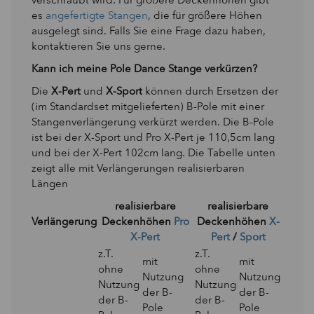
verschraubt wird. Für größere Deckenhöhen gibt
es
angefertigte Stangen
, die für größere Höhen
ausgelegt sind. Falls Sie eine Frage dazu haben,
kontaktieren Sie uns gerne.
Kann ich meine Pole Dance Stange verkürzen?
Die
X-Pert
und
X-Sport
können durch Ersetzen der
(im Standardset mitgelieferten) B-Pole mit einer
Stangenverlängerung verkürzt werden. Die B-Pole
ist bei der X-Sport und Pro X-Pert je 110,5cm lang
und bei der X-Pert 102cm lang. Die Tabelle unten
zeigt alle mit Verlängerungen realisierbaren
Längen
realisierbare
realisierbare
Verlängerung
Deckenhöhen
Pro
Deckenhöhen
X-
X-Pert
Pert
/
Sport
z.T.
z.T.
mit
mit
ohne
ohne
Nutzung
Nutzung
Nutzung
Nutzung
der B-
der B-
der B-
der B-
Pole
Pole