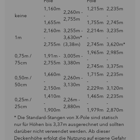
Pole
Pole
1,160m
1,215m
2,235m
2,260m -
keine
-
-
-
2,755m
1,655m
1,755m
2,745m
2,160m
3,255m -
2,214m
3,235m
1m
-
3,630m*
-
-
2,755m
(3,38m)
2,745m
3,620m*
1,965m
2,985m
0,75m /
1,91m -
3,005m -
-
-
75cm
2,755m
3,380m
2,745m
3,375m
1,660m
1,715m
2,235m
0,50m /
2,260m -
-
-
-
50cm
3,130m
2,150m
2,229m
3,120m
1,410m
1,465m
2,235m
0,25m /
2,26m -
-
-
-
25cm
2,880m
1,900m
1,979m
2,870m
* Die Standard-Stangen von X-Pole sind statisch
nur für Höhen bis 3,37m ausgerechnet und sollten
darüber nicht verwendet werden. Ab dieser
Deckenhöhe erfolgt die Nutzung auf eigene Gefahr