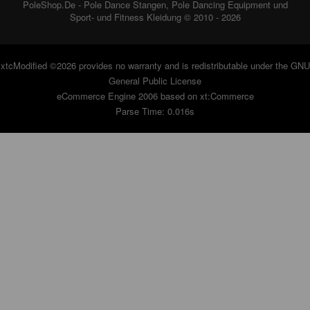
PoleShop.De - Pole Dance Stangen, Pole Dancing Equipment und
Sport- und Fitness Kleidung © 2010 - 2026
xtcModified
©2026 provides no warranty and is redistributable under the
GNU
General Public License
eCommerce Engine 2006 based on
xt:Commerce
Parse Time: 0.016s