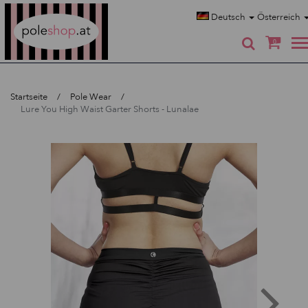
Poleshop.de
Deutsch
Österreich
0
Startseite
Pole Wear
Lure You High Waist Garter Shorts - Lunalae