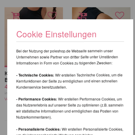
Cookie Einstellungen
Bei der Nutzung der poleshop.de Webseite sammeln unser
Unternehmen sowie Partner von dritter Seite unter Umständen
Informationen in Form von Cookies zu folgenden Zwecken:
Kehlani High Waist
Bliss Garter Shorts -
- Technische Cookies:
Wir erstellen Technische Cookies, um die
Bottoms - Lunalae
Pole Addict
Kernfunktionen der Seite zu ermöglichen und einen schnellen
49,41 EUR
39,33 EUR
Kundenservice bereitzustellen.
inkl. 20 % MwSt. zzgl.
inkl. 20 % MwSt. zzgl.
- Performance Cookies:
Wir erstellen Performance Cookies, um
Versandkosten
Versandkosten
das Nutzererlebnis auf unserer Seite zu optimieren (z.B. sammeln
wir statistische Informationen und ermöglichen das Posten von
Nutzerkommentaren).
- Personalisierte Cookies:
Wir erstellen Personalisierte Cookies,
um dir interessenbasierte Werbung anzubieten.