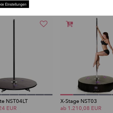
FEHLEN IHNEN NOCH FOLGENDE 
ie Einstellungen
ite NST04LT
X-Stage NST03
,24 EUR
ab 1.210,08 EUR