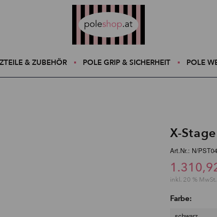
Poleshop.de
ZTEILE & ZUBEHÖR
POLE GRIP & SICHERHEIT
POLE W
X-Stage
Art.Nr.: N/PST0
1.310,9
inkl. 20 % MwSt.
Farbe:
schwarz