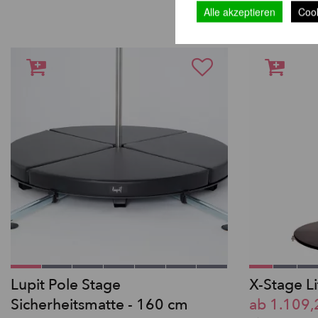
WIR EMP
Alle akzeptieren
Cook
Lupit Pole Stage
X-Stage L
Sicherheitsmatte - 160 cm
ab 1.109