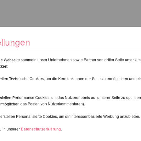
ellungen
de Webseite sammeln unser Unternehmen sowie Partner von dritter Seite unter Um
cken:
r als 3,2 Metern verwenden?
ge von jeweils 1,5 m.
Der obere Teil kann durch eine normale
Erw
tellen Technische Cookies, um die Kernfunktionen der Seite zu ermöglichen und e
 X-Stage Lite mit einer Verlängerung von 1 m zusammenbauen, wo
stellen Performance Cookies, um das Nutzererlebnis auf unserer Seite zu optimier
ag erhoben.
d ermöglichen das Posten von Nutzerkommentaren).
erstellen Personalisierte Cookies, um dir interessenbasierte Werbung anzubieten.
u in unserer
Datenschutzerklärung
.