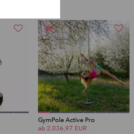
PRODUKTE
GymPole Active Pro
ab 2.036,97 EUR