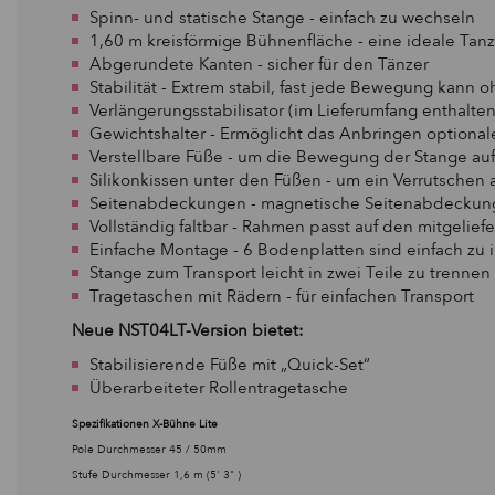
Spinn- und statische Stange - einfach zu wechseln
1,60 m kreisförmige Bühnenfläche - eine ideale Tanz
Abgerundete Kanten - sicher für den Tänzer
Stabilität - Extrem stabil, fast jede Bewegung kann
Verlängerungsstabilisator (im Lieferumfang enthalten
Gewichtshalter - Ermöglicht das Anbringen optiona
Verstellbare Füße - um die Bewegung der Stange a
Silikonkissen unter den Füßen - um ein Verrutsche
Seitenabdeckungen - magnetische Seitenabdeckunge
Vollständig faltbar - Rahmen passt auf den mitgelief
Einfache Montage - 6 Bodenplatten sind einfach zu i
Stange zum Transport leicht in zwei Teile zu trennen
Tragetaschen mit Rädern - für einfachen Transport
Neue NST04LT-Version bietet:
Stabilisierende Füße mit „Quick-Set“
Überarbeiteter Rollentragetasche
Spezifikationen X-Bühne Lite
Pole Durchmesser 45 / 50mm
Stufe Durchmesser 1,6 m (5' 3" )