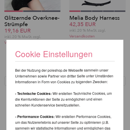
Glitzernde Overknee-
Melia Body Harness
Strümpfe
42,35 EUR
19,16 EUR
inkl. 20 % MwSt.
zzgl.
Versandkosten
inkl. 20 % MwSt.
zzgl.
Versandkosten
Cookie Einstellungen
1
Bei der Nutzung der poleshop.de Webseite sammeln unser
Unternehmen sowie Partner von dritter Seite unter Umständen
Informationen in Form von Cookies zu folgenden Zwecken:
- Technische Cookies:
Wir erstellen Technische Cookies, um
die Kernfunktionen der Seite zu ermöglichen und einen
schnellen Kundenservice bereitzustellen.
- Performance Cookies:
Wir erstellen Performance Cookies,
um das Nutzererlebnis auf unserer Seite zu optimieren (z.B.
sammeln wir statistische Informationen und ermöglichen das