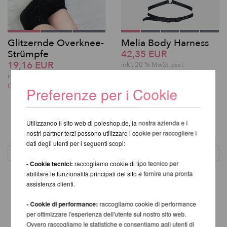
Glitzernde Overknee-
Melia Body Harness
Strümpfe
42,35 EUR
19,16 EUR
inkl. 20 % MwSt.
escl.
Costi di spedizione
inkl. 20 % MwSt.
escl.
Costi di spedizione
Preferenze per i Cookie
Utilizzando il sito web di poleshop.de, la nostra azienda e i
1
nostri partner terzi possono utilizzare i cookie per raccogliere i
dati degli utenti per i seguenti scopi:
- Cookie tecnici:
raccogliamo cookie di tipo tecnico per
abilitare le funzionalità principali del sito e fornire una pronta
assistenza clienti.
- Cookie di performance:
raccogliamo cookie di performance
per ottimizzare l'esperienza dell'utente sul nostro sito web.
Ovvero raccogliamo le statistiche e consentiamo agli utenti di