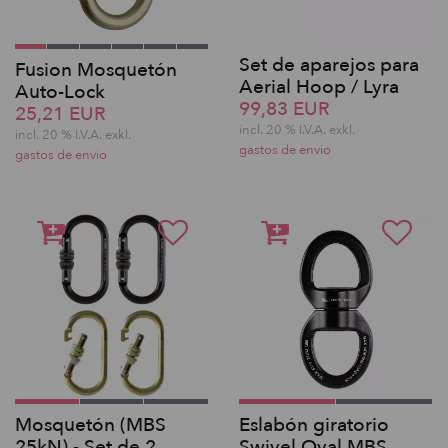
Set de aparejos para
Fusion Mosquetón
Aerial Hoop / Lyra
Auto-Lock
99,83 EUR
25,21 EUR
incl. 20 % I.V.A. exkl.
incl. 20 % I.V.A. exkl.
gastos de envio
gastos de envio
Mosquetón (MBS
Eslabón giratorio
25kN) - Set de 2
Swivel Oval MBS