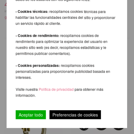
402,35 EUR
12,10 EUR
incl. 20 % I.V.A. exkl.
incl. 20 % I.V.A. exkl.
- Cookies técnicas:
recopilamos cookies técnicas para
gastos de envio
gastos de envio
habilitar las funcionalidades centrales del sitio y proporcionar
un servicio rápido al cliente.
- Cookies de rendimiento:
recopilamos cookies de
rendimiento para optimizar la experiencia del usuario en
nuestro sitio web (es decir, recopilamos estadísticas y le
permitimos publicar comentarios).
OTROS PRODUCTOS DE LA
- Cookies personalizadas:
recopilamos cookies
MISMA MARCA
personalizadas para proporcionarle publicidad basada en
intereses.
Visite nuestra
Política de privacidad
para obtener más
información.
Aceptar todo
Preferencias de cookies