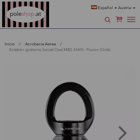
Poleshop.de
Español
Austria
0
Inicio
Acrobacia Aerea
Eslabón giratorio Swivel Oval MBS 36kN - Fusion Climb