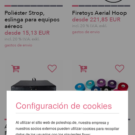
Poliéster Strop,
Firetoys Aerial Hoop
eslinga para equipos
desde 221,85 EUR
aéreos
incl. 20 % I.V.A. exkl.
desde 15,13 EUR
gastos de envio
incl. 20 % I.V.A. exkl.
gastos de envio
Configuración de cookies
Al utilizar el sitio web de poleshop.de, nuestra empresa y
Aerial Crash Mat -
Prodigy High Quality
nuestros socios externos pueden utilizar cookies para recopilar
Firetoys F-200 DUO
Aerial Tape 14m
datos de los usuarios con los siguientes fines: