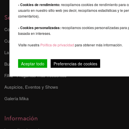
- Cookies de rendimiento:
recopilamos cookies de rendimiento para op
usuario en nuestro sitio web (es decir, recopilamos estadísticas y le pe
comentarios).
Servicios
- Cookies personalizadas:
recopilamos cookies personalizadas para p
Contacto
basada en intereses.
Curso online de poledance
Visite nuestra
Política de privacidad
para obtener más información.
La seguridad durante el Pole Dance
Aceptar todo
Preferencias de cookies
Buscador de Pole
FAQ - Preguntas más frecuentes
Auspicios, Eventos y Shows
Galería Mika
Información