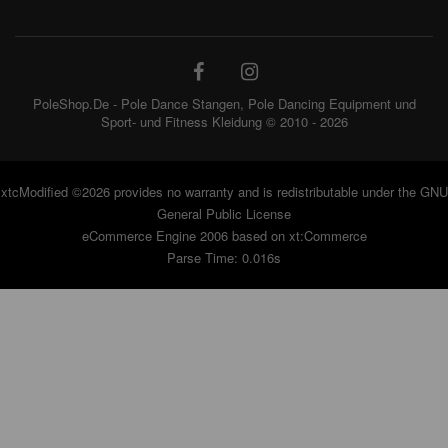
PoleShop.De - Pole Dance Stangen, Pole Dancing Equipment und
Sport- und Fitness Kleidung © 2010 - 2026
xtcModified
©2026 provides no warranty and is redistributable under the
GNU
General Public License
eCommerce Engine 2006 based on
xt:Commerce
Parse Time: 0.016s