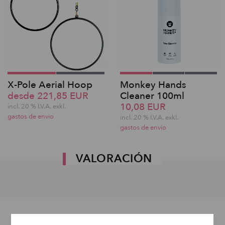
X-Pole Aerial Hoop
Monkey Hands
desde 221,85 EUR
Cleaner 100ml
10,08 EUR
incl. 20 % I.V.A. exkl.
gastos de envio
incl. 20 % I.V.A. exkl.
gastos de envio
VALORACIÓN