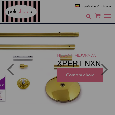
Poleshop.de
Español
Austria
0
NUEVA Y MEJORADA
XPERT NXN
Compra ahora