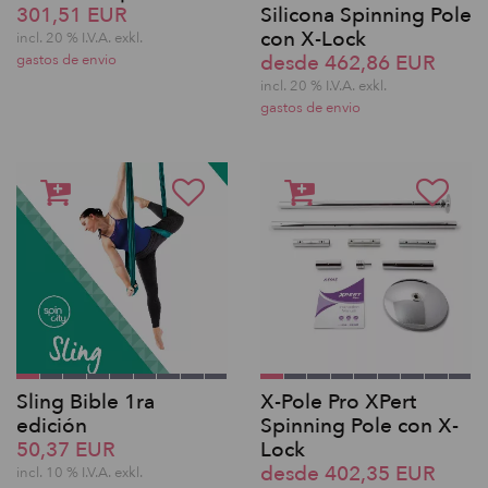
301,51 EUR
Silicona Spinning Pole
con X-Lock
incl. 20 % I.V.A. exkl.
desde 462,86 EUR
gastos de envio
incl. 20 % I.V.A. exkl.
gastos de envio
Sling Bible 1ra
X-Pole Pro XPert
edición
Spinning Pole con X-
50,37 EUR
Lock
desde 402,35 EUR
incl. 10 % I.V.A. exkl.