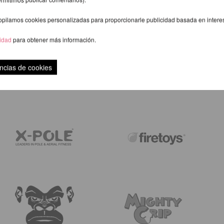
opilamos cookies personalizadas para proporcionarle publicidad basada en intere
cidad
para obtener más información.
VALORACIÓN
ncias de cookies