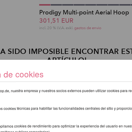
Prodigy Multi-point Aerial Hoop
301,51 EUR
incl. 20 % I.V.A. exkl.
gastos de envio
A SIDO IMPOSIBLE ENCONTRAR ES
ARTÍCULO!
n de cookies
eshop.de, nuestra empresa y nuestros socios externos pueden utilizar cookies para re
s cookies técnicas para habilitar las funcionalidades centrales del sitio y proporcio
pilamos cookies de rendimiento para optimizar la experiencia del usuario en nuestr
ermitimos publicar comentarios).