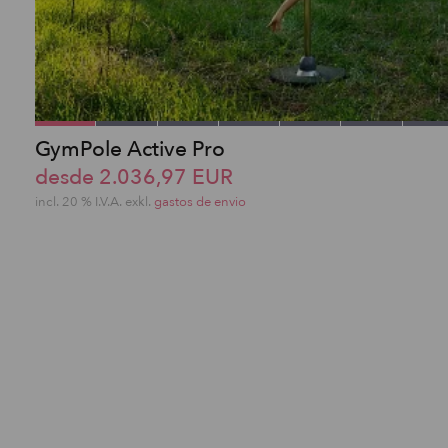
GymPole Active Pro
desde 2.036,97 EUR
incl. 20 % I.V.A. exkl.
gastos de envio