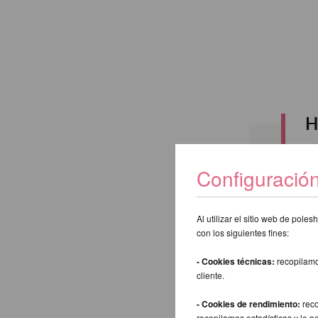
H
Configuració
Buscar:
Al utilizar el sitio web de pol
con los siguientes fines:
Atrás
- Cookies técnicas:
recopilamo
cliente.
- Cookies de rendimiento:
reco
recopilamos estadísticas y le p