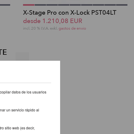
X-Stage Pro con X-Lock PST04LT
desde 1.210,08 EUR
incl. 20 % I.V.A. exkl.
gastos de envio
TE
copilar datos de los usuarios
nar un servicio rápido al
o sitio web (es decir,