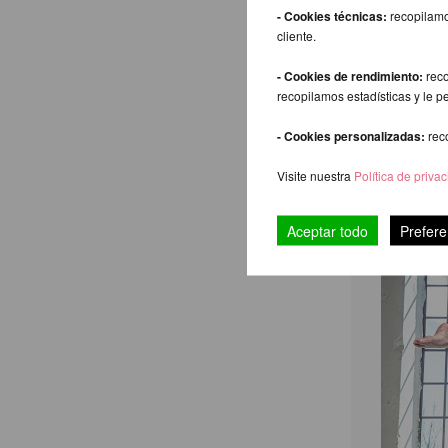
Esta bien
- Cookies técnicas:
recopilamo
requerida
cliente.
frecuenci
un entren
- Cookies de rendimiento:
reco
cansado d
recopilamos estadísticas y le p
Complete 
está actu
- Cookies personalizadas:
rec
Reduzca s
Visite nuestra
Política de priva
seguridad
entrenad
Aceptar todo
Prefere