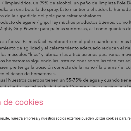
s / limpiavidrios, un 99% de alcohol, un paño de limpieza Pole 
odka en una botella de spray. Esto mantiene el sudor, la humeda
jos de la superficie del pole para evitar resbalones.
oducto de agarre / grip. Hay muchos productos buenos, como It
Mighty Grip Powder para palmas sudorosas, así como guantes d
a su fuerza. Es más fácil mantenerte en el pole cuando eres más 
amiento de agilidad y el calentamiento adecuado reducen el ri
 los músculos "fríos" y lubrican las articulaciones para varios mo
os hematomas siguiendo las instrucciones sobre las técnicas a
siempre tenga la posición correcta de la mano / la pierna / el cu
ce el riesgo de hematomas.
ua! Nuestros cuerpos tienen un 55-75% de agua y cuando tiene
ado tarde, ¡ya estás deshidratado! Siempre lleve consigo una b
eba mucho durante su entrenamiento y entrenamiento.
n de cookies
 de tener suficiente azúcar en la sangre. Coma una barra de pr
media hora antes del entrenamiento. Los diabéticos deben ten
 tomar un refrigerio apropiado con ellos para el entrenamiento. 
eshop.de, nuestra empresa y nuestros socios externos pueden utilizar cookies para re
r debe ser notificado antes de entrenar que usted es diabético 
 sepa qué hacer en caso de una emergencia.