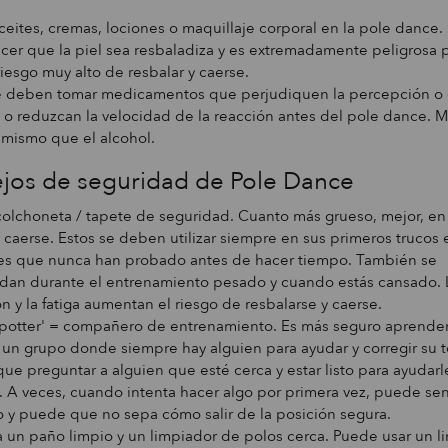
eites, cremas, lociones o maquillaje corporal en la pole dance.
er que la piel sea resbaladiza y es extremadamente peligrosa
riesgo muy alto de resbalar y caerse.
 deben tomar medicamentos que perjudiquen la percepción o el
 o reduzcan la velocidad de la reacción antes del pole dance. M
mismo que el alcohol.
jos de seguridad de Pole Dance
olchoneta / tapete de seguridad. Cuanto más grueso, mejor, en
y caerse. Estos se deben utilizar siempre en sus primeros trucos 
nes que nunca han probado antes de hacer tiempo. También se
dan durante el entrenamiento pesado y cuando estás cansado. 
n y la fatiga aumentan el riesgo de resbalarse y caerse.
Spotter' = compañero de entrenamiento. Es más seguro aprende
 un grupo donde siempre hay alguien para ayudar y corregir su t
que preguntar a alguien que esté cerca y estar listo para ayudarl
 A veces, cuando intenta hacer algo por primera vez, puede sen
y puede que no sepa cómo salir de la posición segura.
un paño limpio y un limpiador de polos cerca. Puede usar un l