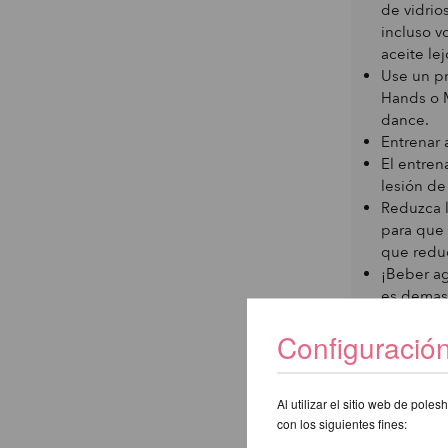
de vidrio
incluso v
aceite le
Use un pr
Hands o 
dance.
Entrenar 
El entren
lesión de
Reduzca l
para que 
que redu
¡Beber ag
es demasi
agua y b
Configuració
Asegúrese
potencia 
cuidado y
Al utilizar el sitio web de pol
instructo
con los siguientes fines:
él / ella