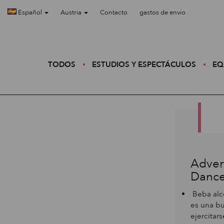
Español
Austria
Contacto
gastos de envio
TODOS
ESTUDIOS Y ESPECTÁCULOS
EQ
Adver
Danc
Beba alco
es una bu
ejercitar