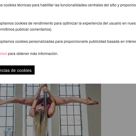
 descansado. Es importante que el cuerpo esté preparado para 
s cookies técnicas para habilitar las funcionalidades centrales del sitio y proporcio
. El pole dance es un entrenamiento de fuerza que también au
a cardíaca (trabajo cardiovascular). Tenga especial cuidado cua
amiento después de un día completo en el trabajo. Cuando est
pilamos cookies de rendimiento para optimizar la experiencia del usuario en nuestr
urante el entrenamiento, existe un mayor riesgo de lesiones.
ermitimos publicar comentarios).
una certificación de primeros auxilios / CPR y pregunte si su ins
almente certificado de primeros auxilios.
opilamos cookies personalizadas para proporcionarle publicidad basada en intere
us posibilidades de sufrir lesiones siguiendo estas instruccion
cidad
para obtener más información.
 del baile de pértiga y aprendiendo de un instructor atento y b
o.
ncias de cookies