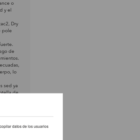
Dance o
d y el
ac2, Dry
e pole
fuerte.
esgo de
vimientos.
decuadas,
erpo, lo
s sed ya
otella de
oteína o
er
El
copilar datos de los usuarios
para que