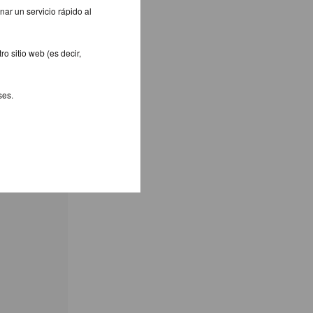
la energía
nar un servicio rápido al
menta la
ndo vaya a
á
o sitio web (es decir,
tructor
ses.
es de
ien