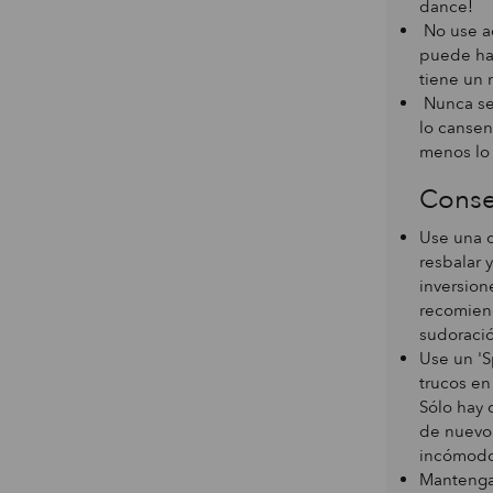
dance!
No use ac
puede hac
tiene un 
Nunca se
lo cansen
menos lo 
Conse
Use una c
resbalar 
inversio
recomien
sudoració
Use un '
trucos en
Sólo hay 
de nuevo.
incómodo 
Mantenga 