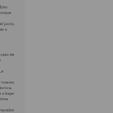
 Esto
 porque
 juicio,
ás o
 caso de
e
La
r nuevos
écnica.
e a bajar
tirse
impiador