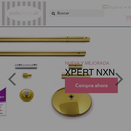
Poleshop.de
Español
A
0
NUEVA Y MEJORADA
XPERT NXN
Compra ahora