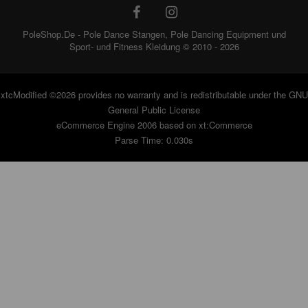
PoleShop.De - Pole Dance Stangen, Pole Dancing Equipment und
Sport- und Fitness Kleidung © 2010 - 2026
xtcModified
©2026 provides no warranty and is redistributable under the
GNU
General Public License
eCommerce Engine 2006 based on
xt:Commerce
Parse Time: 0.030s