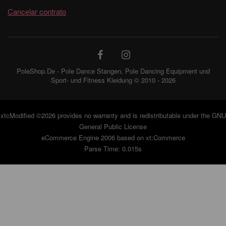
Cancelar contrato
PoleShop.De - Pole Dance Stangen, Pole Dancing Equipment und
Sport- und Fitness Kleidung © 2010 - 2026
xtcModified
©2026 provides no warranty and is redistributable under the
GNU
General Public License
eCommerce Engine 2006 based on
xt:Commerce
Parse Time: 0.015s