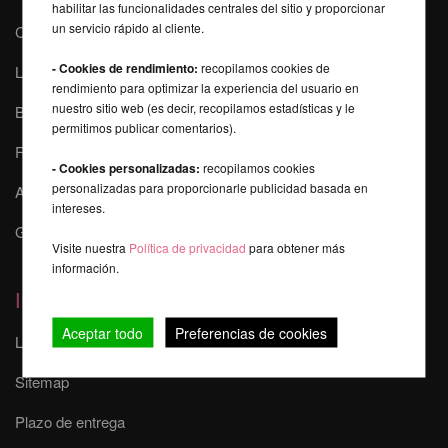
habilitar las funcionalidades centrales del sitio y proporcionar
un servicio rápido al cliente.
Curso online de poledance
- Cookies de rendimiento:
recopilamos cookies de
La seguridad durante el Pole Dance
rendimiento para optimizar la experiencia del usuario en
nuestro sitio web (es decir, recopilamos estadísticas y le
Buscador de Pole
permitimos publicar comentarios).
FAQ - Preguntas más frecuentes
- Cookies personalizadas:
recopilamos cookies
personalizadas para proporcionarle publicidad basada en
Auspicios, Eventos y Shows
intereses.
Galería Mika
Visite nuestra
Política de privacidad
para obtener más
información.
Información
Aceptar todo
Preferencias de cookies
Las tarifas de envío
Sitemap
Plazo de entrega