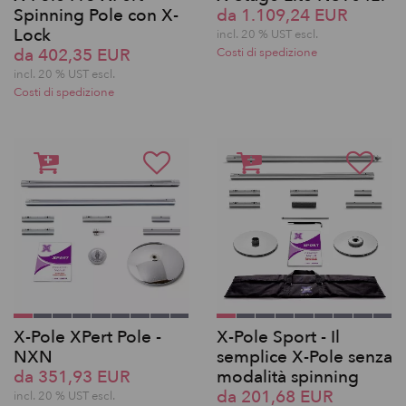
Spinning Pole con X-
da 1.109,24 EUR
Lock
incl. 20 % UST escl.
da 402,35 EUR
Costi di spedizione
incl. 20 % UST escl.
Costi di spedizione
X-Pole XPert Pole -
X-Pole Sport - Il
NXN
semplice X-Pole senza
da 351,93 EUR
modalità spinning
da 201,68 EUR
incl. 20 % UST escl.