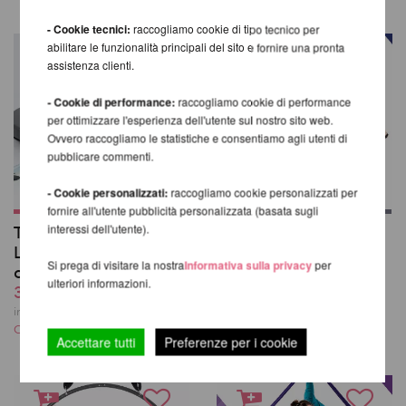
- Cookie tecnici:
raccogliamo cookie di tipo tecnico per
abilitare le funzionalità principali del sito e fornire una pronta
assistenza clienti.
- Cookie di performance:
raccogliamo cookie di performance
per ottimizzare l'esperienza dell'utente sul nostro sito web.
Ovvero raccogliamo le statistiche e consentiamo agli utenti di
pubblicare commenti.
- Cookie personalizzati:
raccogliamo cookie personalizzati per
fornire all'utente pubblicità personalizzata (basata sugli
interessi dell'utente).
Tappetino di sicurezza
Strength &
Lupit Pole Stage - 160
Conditioning Bible
Si prega di visitare la nostra
Informativa sulla privacy
per
cm
46,26 EUR
ulteriori informazioni.
301,51 EUR
incl. 10 % UST escl.
Costi di spedizione
incl. 20 % UST escl.
Costi di spedizione
Accettare tutti
Preferenze per i cookie