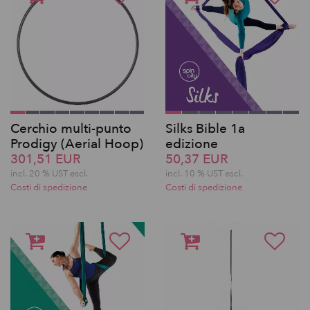
Cerchio multi-punto
Silks Bible 1a
Prodigy (Aerial Hoop)
edizione
301,51 EUR
50,37 EUR
incl. 20 % UST escl.
incl. 10 % UST escl.
Costi di spedizione
Costi di spedizione