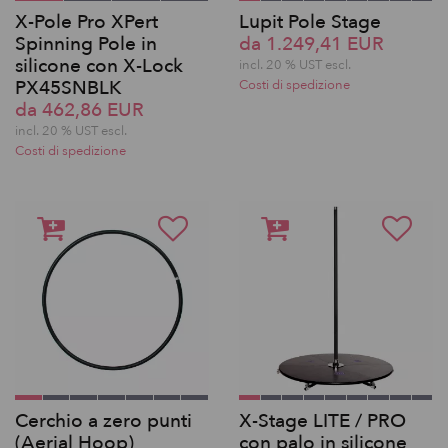
X-Pole Pro XPert
Lupit Pole Stage
Spinning Pole in
da 1.249,41 EUR
silicone con X-Lock
incl. 20 % UST escl.
PX45SNBLK
Costi di spedizione
da 462,86 EUR
incl. 20 % UST escl.
Costi di spedizione
Cerchio a zero punti
X-Stage LITE / PRO
(Aerial Hoop)
con palo in silicone