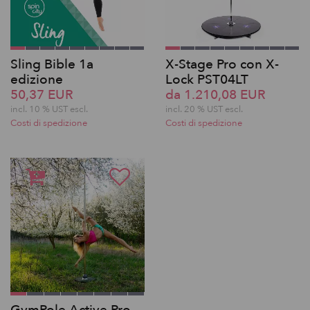
Sling Bible 1a
X-Stage Pro con X-
edizione
Lock PST04LT
50,37 EUR
da 1.210,08 EUR
incl. 10 % UST escl.
incl. 20 % UST escl.
Costi di spedizione
Costi di spedizione