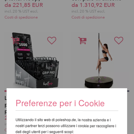
da 221,85 EUR
da 1.310,92 EUR
incl. 20 % UST escl.
incl. 20 % UST escl.
Costi di spedizione
Costi di spedizione
Lupit Pole Grip G3 20
X-Stage NST03
Preferenze per i Cookie
pezzi con scatola di
da 1.210,08 EUR
presentazione
incl. 20 % UST escl.
252,09 EUR
Costi di spedizione
Utilizzando il sito web di poleshop.de, la nostra azienda e i
incl. 20 % UST escl.
nostri partner terzi possono utilizzare i cookie per raccogliere i
Costi di spedizione
dati degli utenti per i seguenti scopi: