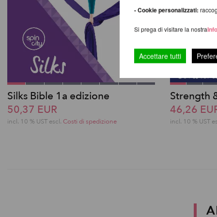
- Cookie personalizzati:
raccogl
Si prega di visitare la nostra
Inf
Accettare tutti
Prefer
Silks Bible 1a edizione
Strength 
50,37 EUR
46,26 EU
incl. 10 % UST escl.
Costi di spedizione
incl. 10 % UST e
A