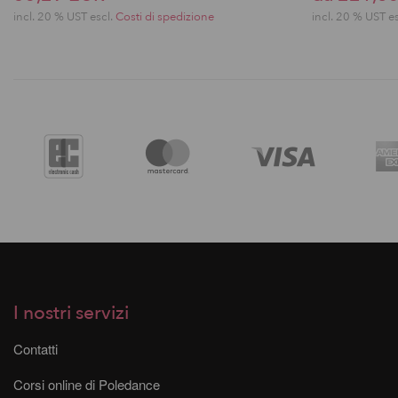
incl. 20 % UST escl.
Costi di spedizione
incl. 20 % UST e
I nostri servizi
Contatti
Corsi online di Poledance