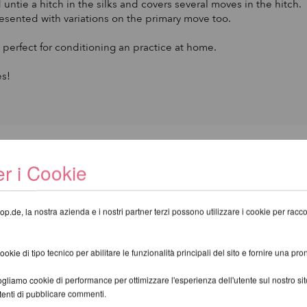
untie a hitch in the silks and covers several moves in the hitch.
esented with variations on the primary move too.
e perfect for conditioning an practice at home.
es!
I CONSIGLIAMO I SEGUENTI PRODO
r i Cookie
op.de, la nostra azienda e i nostri partner terzi possono utilizzare i cookie per raccogl
kie di tipo tecnico per abilitare le funzionalità principali del sito e fornire una pron
gliamo cookie di performance per ottimizzare l'esperienza dell'utente sul nostro s
utenti di pubblicare commenti.