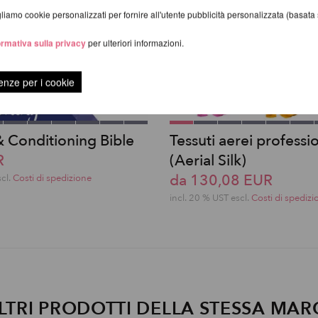
iamo cookie personalizzati per fornire all'utente pubblicità personalizzata (basata su
ormativa sulla privacy
per ulteriori informazioni.
enze per i cookie
& Conditioning Bible
Tessuti aerei professio
R
(Aerial Silk)
da 130,08 EUR
scl.
Costi di spedizione
incl. 20 % UST escl.
Costi di spedizi
LTRI PRODOTTI DELLA STESSA MAR