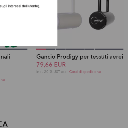
gli interessi dell'utente).
nali
Gancio Prodigy per tessuti aerei
79,66 EUR
incl. 20 % UST escl.
Costi di spedizione
one
CA