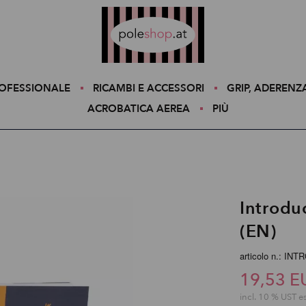
Poleshop.de
ROFESSIONALE
RICAMBI E ACCESSORI
GRIP, ADERENZ
ACROBATICA AEREA
PIÙ
Introduc
(EN)
articolo n.: IN
19,53 E
incl. 10 % UST e