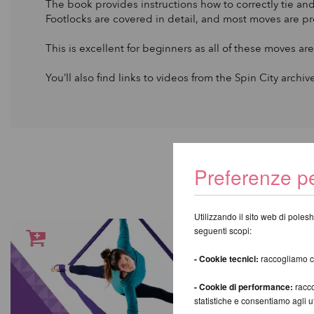
The book provides instructions how to correctly tie and 
Footlocks are covered in detail, and most moves are pr
This is excellent for beginners as all of these moves ar
You’ll also find links to videos from the Spin City archiv
T
Preferenze pe
Utilizzando il sito web di polesh
seguenti scopi:
- Cookie tecnici:
raccogliamo coo
- Cookie di performance:
racco
statistiche e consentiamo agli 