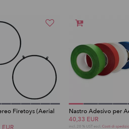
reo Firetoys (Aerial
Nastro Adesivo per A
40,33 EUR
5 EUR
incl. 20 % UST escl.
Costi di spedizi