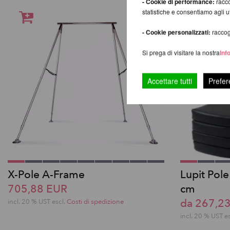
- Cookie di performance:
racco
statistiche e consentiamo agli 
- Cookie personalizzati:
raccogl
Si prega di visitare la nostra
Inf
Accettare tutti
Prefer
X-Pole A-Frame
Lupit Pol
705,88 EUR
cm
da 267,2
incl. 20 % UST escl.
Costi di spedizione
incl. 20 % UST e