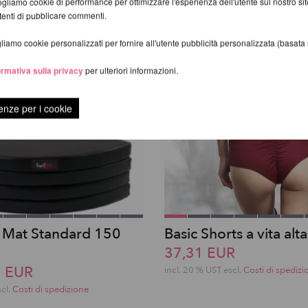
gliamo cookie di performance per ottimizzare l'esperienza dell'utente sul nostro s
utenti di pubblicare commenti.
iamo cookie personalizzati per fornire all'utente pubblicità personalizzata (basata su
ormativa sulla privacy
per ulteriori informazioni.
enze per i cookie
e Mat Standard 150
Basic Shorts a vita alt
37,31 EUR
3 EUR
incl. 20 % UST escl.
Costi di spedizi
scl.
Costi di spedizione