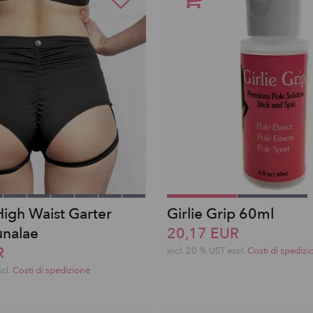
High Waist Garter
Girlie Grip 60ml
unalae
20,17 EUR
R
incl. 20 % UST escl.
Costi di spedizi
scl.
Costi di spedizione