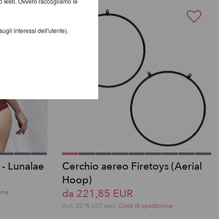
ito web. Ovvero raccogliamo le
gli interessi dell'utente).
a - Lunalae
Cerchio aereo Firetoys (Aerial
Hoop)
da 221,85 EUR
one
incl. 20 % UST escl.
Costi di spedizione