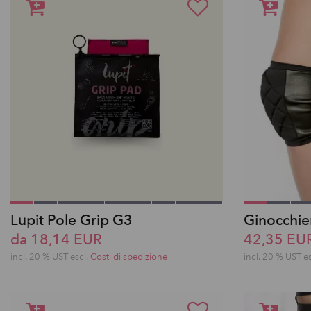
Lupit Pole Grip G3
Ginocchie
da 18,14 EUR
42,35 EU
incl. 20 % UST escl.
Costi di spedizione
incl. 20 % UST e