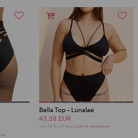
Bella Top – Lunalae
45,38 EUR
incl. 20 % UST escl.
Costi di spedizione
one