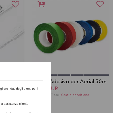
Nastro Adesivo per Aerial 50m
40,33 EUR
iere i dati degli utenti per i
one
incl. 20 % UST escl.
Costi di spedizione
ta assistenza clienti.