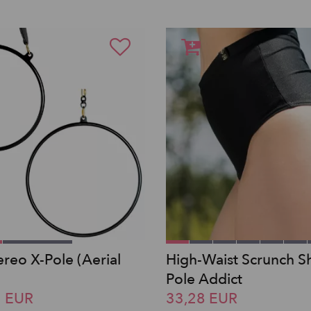
reo X-Pole (Aerial
High-Waist Scrunch Sh
Pole Addict
5 EUR
33,28 EUR