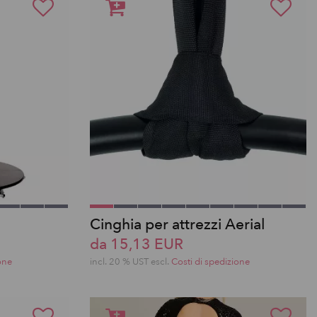
Cinghia per attrezzi Aerial
da 15,13 EUR
one
incl. 20 % UST escl.
Costi di spedizione