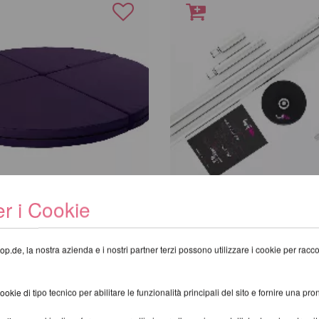
r i Cookie
e e Aerial Crash-Mat
Lupit Pole Classic G2
da 392,27 EUR
op.de, la nostra azienda e i nostri partner terzi possono utilizzare i cookie per raccogl
UR
incl. 20 % UST escl.
Costi di spedizi
scl.
Costi di spedizione
kie di tipo tecnico per abilitare le funzionalità principali del sito e fornire una pron