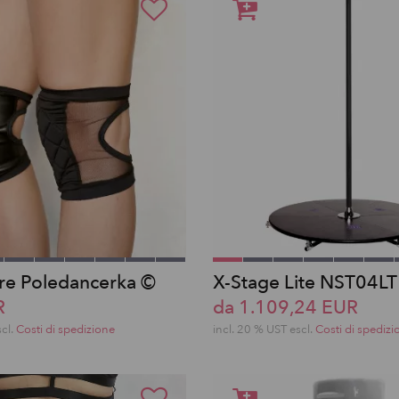
re Poledancerka ©
X-Stage Lite NST04LT
R
da 1.109,24 EUR
scl.
Costi di spedizione
incl. 20 % UST escl.
Costi di spedizi