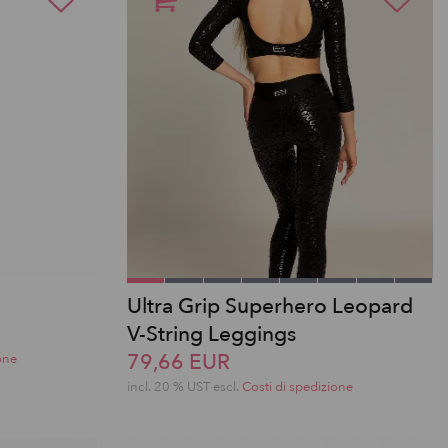
Ultra Grip Superhero Leopard
V-String Leggings
79,66 EUR
one
incl. 20 % UST escl.
Costi di spedizione