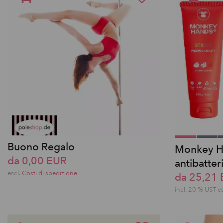
Buono Regalo
Monkey H
da 0,00 EUR
antibatter
escl.
Costi di spedizione
da 25,21
incl. 20 % UST e