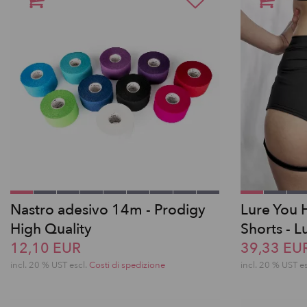
Nastro adesivo 14m - Prodigy
Lure You 
High Quality
Shorts - L
12,10 EUR
39,33 EU
incl. 20 % UST escl.
Costi di spedizione
incl. 20 % UST e