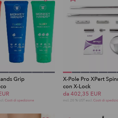
ands Grip
X-Pole Pro XPert Spin
ico
con X-Lock
 EUR
da 402,35 EUR
scl.
Costi di spedizione
incl. 20 % UST escl.
Costi di spedizi