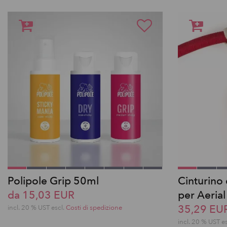
Polipole Grip 50ml
Cinturino 
da 15,03 EUR
per Aeria
35,29 EU
incl. 20 % UST escl.
Costi di spedizione
incl. 20 % UST e