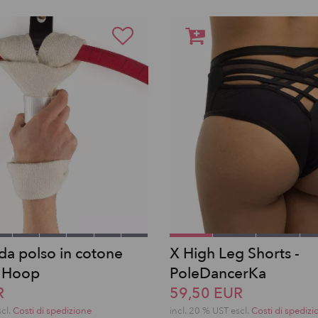
da polso in cotone
X High Leg Shorts -
l Hoop
PoleDancerKa
R
59,50 EUR
scl.
Costi di spedizione
incl. 20 % UST escl.
Costi di spedizi