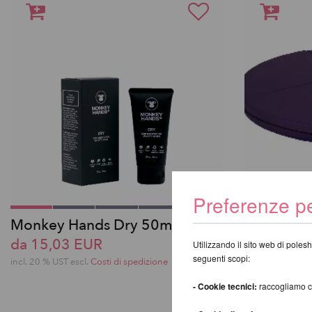
Preferenze pe
Monkey Hands Dry 50ml
Pole Danc
da 15,03 EUR
150cm
Utilizzando il sito web di polesh
seguenti scopi:
281,34 E
incl. 20 % UST escl.
Costi di spedizione
incl. 20 % UST e
- Cookie tecnici:
raccogliamo coo