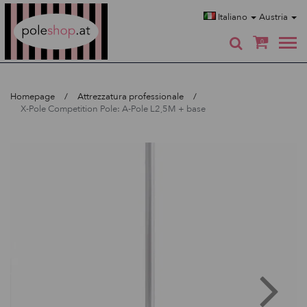
Poleshop.de
Italiano
Austria
0
Homepage
Attrezzatura professionale
X-Pole Competition Pole: A-Pole L2,5M + base