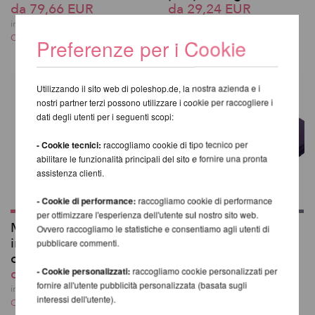
da 79,66 EUR
da 29,24 EUR
incl. 20 % UST escl.
incl. 20 % UST escl.
Costi di spedizione
Costi di spedizione
Preferenze per i Cookie
Utilizzando il sito web di poleshop.de, la nostra azienda e i
nostri partner terzi possono utilizzare i cookie per raccogliere i
dati degli utenti per i seguenti scopi:
- Cookie tecnici:
raccogliamo cookie di tipo tecnico per
abilitare le funzionalità principali del sito e fornire una pronta
assistenza clienti.
- Cookie di performance:
raccogliamo cookie di performance
per ottimizzare l'esperienza dell'utente sul nostro sito web.
Montaggio sul soffitto
Pole Dance e Aerial
Ovvero raccogliamo le statistiche e consentiamo agli utenti di
inclinato per XPert
Crash-Mat 150cm
pubblicare commenti.
con adattatore
281,34 EUR
da 181,51 EUR
- Cookie personalizzati:
raccogliamo cookie personalizzati per
incl. 20 % UST escl.
fornire all'utente pubblicità personalizzata (basata sugli
Costi di spedizione
incl. 20 % UST escl.
interessi dell'utente).
Costi di spedizione