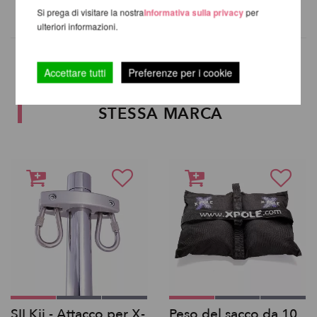
Si prega di visitare la nostra
Informativa sulla privacy
per
ulteriori informazioni.
Accettare tutti
Preferenze per i cookie
ALTRI PRODOTTI DELLA
STESSA MARCA
SILKii - Attacco per X-
Peso del sacco da 10