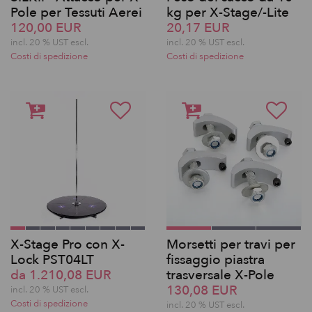
Pole per Tessuti Aerei
kg per X-Stage/-Lite
120,00 EUR
20,17 EUR
incl. 20 % UST escl.
incl. 20 % UST escl.
Costi di spedizione
Costi di spedizione
X-Stage Pro con X-
Morsetti per travi per
Lock PST04LT
fissaggio piastra
da 1.210,08 EUR
trasversale X-Pole
130,08 EUR
incl. 20 % UST escl.
Costi di spedizione
incl. 20 % UST escl.