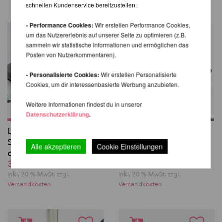
schnellen Kundenservice bereitzustellen.
- Performance Cookies:
Wir erstellen Performance Cookies,
um das Nutzererlebnis auf unserer Seite zu optimieren (z.B.
sammeln wir statistische Informationen und ermöglichen das
Posten von Nutzerkommentaren).
- Personalisierte Cookies:
Wir erstellen Personalisierte
Cookies, um dir interessenbasierte Werbung anzubieten.
Weitere Informationen findest du in unserer
Datenschutzerklärung
.
Lupit Pole Stage
Lupit Pole Stage
Sicherheitsmatte - 160
Tragetaschen -
Alle akzeptieren
Cookie Einstellungen
cm
Komplett Set
301,51 EUR
281,34 EUR
inkl. 20 % MwSt. zzgl.
inkl. 20 % MwSt. zzgl.
Versandkosten
Versandkosten