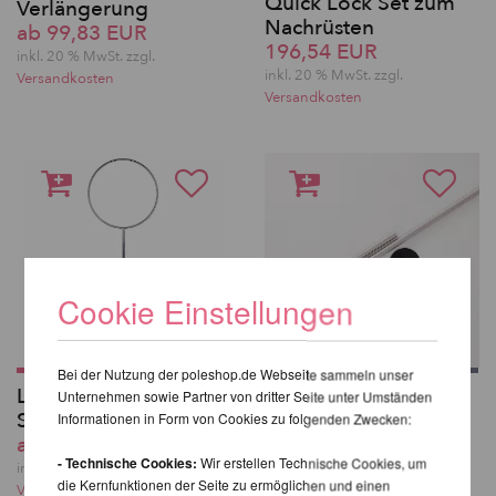
Quick Lock Set zum
Verlängerung
Nachrüsten
ab 99,83 EUR
196,54 EUR
inkl. 20 % MwSt. zzgl.
inkl. 20 % MwSt. zzgl.
Versandkosten
Versandkosten
Cookie Einstellungen
Bei der Nutzung der poleshop.de Webseite sammeln unser
Lollipop für Lupit
Lupit Pole Pro G4 für
Unternehmen sowie Partner von dritter Seite unter Umständen
Stage
Studios
Informationen in Form von Cookies zu folgenden Zwecken:
ab 341,85 EUR
ab 756,30 EUR
- Technische Cookies:
Wir erstellen Technische Cookies, um
inkl. 20 % MwSt. zzgl.
inkl. 20 % MwSt. zzgl.
die Kernfunktionen der Seite zu ermöglichen und einen
Versandkosten
Versandkosten