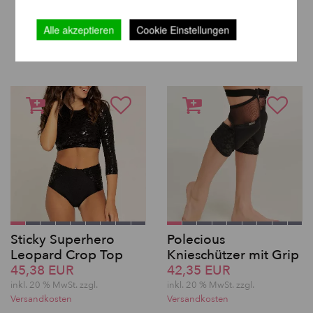
WEITERE PRODUKTE
Alle akzeptieren
Cookie Einstellungen
DERSELBEN MARKE
Sticky Superhero
Polecious
Leopard Crop Top
Knieschützer mit Grip
45,38 EUR
42,35 EUR
inkl. 20 % MwSt. zzgl.
inkl. 20 % MwSt. zzgl.
Versandkosten
Versandkosten