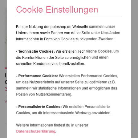
Cookie Einstellungen
Bei der Nutzung der poleshop.de Webseite sammeln unser
Unternehmen sowie Partner von dritter Seite unter Umständen
Informationen in Form von Cookies zu folgenden Zwecken:
- Technische Cookies:
Wir erstellen Technische Cookies, um
die Kernfunktionen der Seite zu ermöglichen und einen
schnellen Kundenservice bereitzustellen.
Lure You Low Waist
- Performance Cookies:
Wir erstellen Performance Cookies,
Garter Shorts - Luna
um das Nutzererlebnis auf unserer Seite zu optimieren (z.B.
37,31 EUR
sammeln wir statistische Informationen und ermöglichen das
Posten von Nutzerkommentaren).
inkl. 20 % MwSt. zzgl.
Versandkosten
- Personalisierte Cookies:
Wir erstellen Personalisierte
Cookies, um dir interessenbasierte Werbung anzubieten.
Weitere Informationen findest du in unserer
Datenschutzerklärung
.