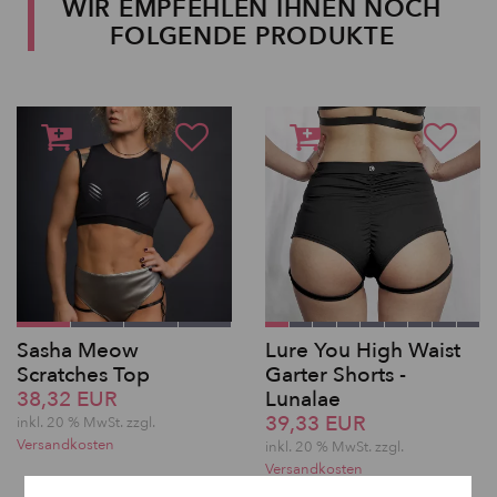
WIR EMPFEHLEN IHNEN NOCH
FOLGENDE PRODUKTE
Sasha Meow
Lure You High Waist
Scratches Top
Garter Shorts -
38,32 EUR
Lunalae
39,33 EUR
inkl. 20 % MwSt. zzgl.
Versandkosten
inkl. 20 % MwSt. zzgl.
Versandkosten