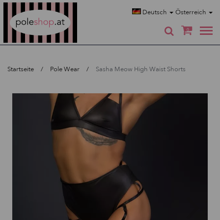
Poleshop.de
Deutsch
Österreich
0
Startseite
Pole Wear
Sasha Meow High Waist Shorts