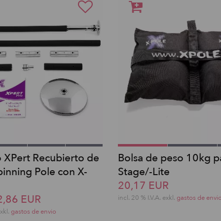
o XPert Recubierto de
Bolsa de peso 10kg p
pinning Pole con X-
Stage/-Lite
20,17 EUR
2,86 EUR
incl. 20 % I.V.A. exkl.
gastos de envi
exkl.
gastos de envio