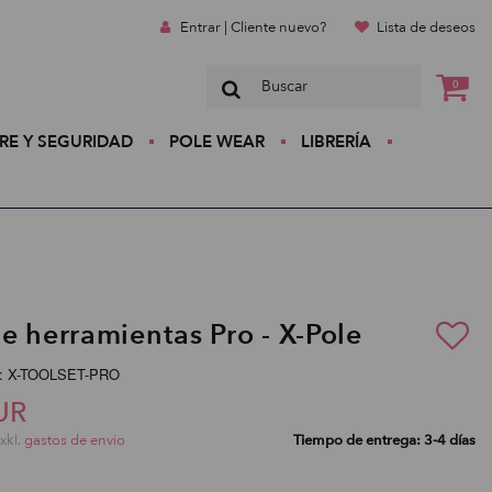
Entrar | Cliente nuevo?
Lista de deseos
0
RE Y SEGURIDAD
POLE WEAR
LIBRERÍA
e herramientas Pro - X-Pole
o:: X-TOOLSET-PRO
UR
exkl.
gastos de envio
Tiempo de entrega: 3-4 días