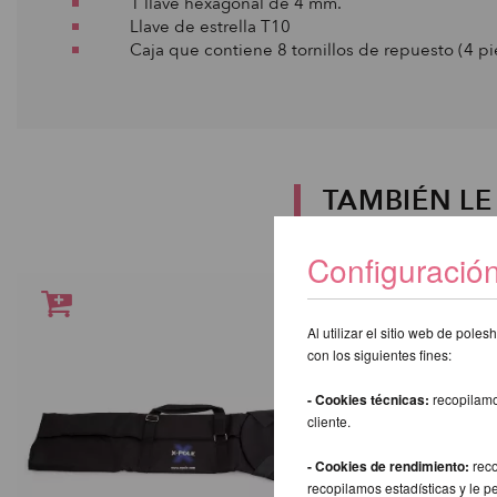
1 llave hexagonal de 4 mm.
Llave de estrella T10
Caja que contiene 8 tornillos de repuesto (4 piez
TAMBIÉN L
Configuració
Al utilizar el sitio web de pol
con los siguientes fines:
- Cookies técnicas:
recopilamo
cliente.
- Cookies de rendimiento:
reco
recopilamos estadísticas y le p