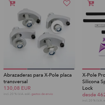
Abrazaderas para X-Pole placa
X-Pole Pr
transversal
Silicona S
130,08 EUR
Lock
desde 46
incl. 20 % I.V.A. exkl.
gastos de envio
incl. 20 % I.V.A. 