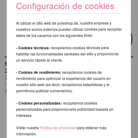
Configuración de cookies
Al utilizar el sitio web de poleshop.de, nuestra empresa y
nuestros socios externos pueden utilizar cookies para recopilar
datos de los usuarios con los siguientes fines:
- Cookies técnicas:
recopilamos cookies técnicas para
habilitar las funcionalidades centrales del sitio y proporcionar
un servicio rápido al cliente.
Mosquetón (MBS
X-Pole Aerial Hoop
25kN) - Set de 2
desde 221,85 EUR
- Cookies de rendimiento:
recopilamos cookies de
35,29 EUR
incl. 20 % I.V.A. exkl.
rendimiento para optimizar la experiencia del usuario en
gastos de envio
incl. 20 % I.V.A. exkl.
nuestro sitio web (es decir, recopilamos estadísticas y le
gastos de envio
permitimos publicar comentarios).
- Cookies personalizadas:
recopilamos cookies
personalizadas para proporcionarle publicidad basada en
intereses.
Visite nuestra
Política de privacidad
para obtener más
información.
OTROS PRODUCTOS DE LA