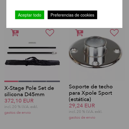
MISMA MARCA
Aceptar todo
Preferencias de cookies
Soporte de techo
X-Stage Pole Set de
para Xpole Sport
silicona D45mm
(estática)
372,10 EUR
29,24 EUR
incl. 20 % I.V.A. exkl.
incl. 20 % I.V.A. exkl.
gastos de envio
gastos de envio