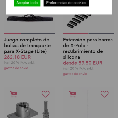
Aceptar todo
Preferencias de cookies
Juego completo de
Extensión para barras
bolsas de transporte
de X-Pole -
para X-Stage (Lite)
recubrimiento de
262,18 EUR
silicona
desde 59,50 EUR
incl. 20 % I.V.A. exkl.
gastos de envio
incl. 20 % I.V.A. exkl.
gastos de envio