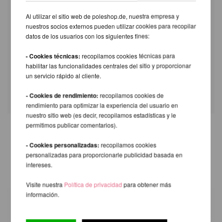
Componente
Altura
Al utilizar el sitio web de poleshop.de, nuestra empresa y
Cúpula del techo Pro X-Pert (PX) /
nuestros socios externos pueden utilizar cookies para recopilar
6cm
XPert (NXN)
datos de los usuarios con los siguientes fines:
X-Pole XPert Home Mount & Insert
2cm
- Cookies técnicas:
recopilamos cookies técnicas para
Soporte de techo horizontal
8cm
habilitar las funcionalidades centrales del sitio y proporcionar
Soporte de techo inclinado para
un servicio rápido al cliente.
10,5cm
barra giratoria XPert con adapta
- Cookies de rendimiento:
recopilamos cookies de
rendimiento para optimizar la experiencia del usuario en
nuestro sitio web (es decir, recopilamos estadísticas y le
permitimos publicar comentarios).
OTROS PRODUCTOS DE LA
- Cookies personalizadas:
recopilamos cookies
MISMA MARCA
personalizadas para proporcionarle publicidad basada en
intereses.
Visite nuestra
Política de privacidad
para obtener más
información.