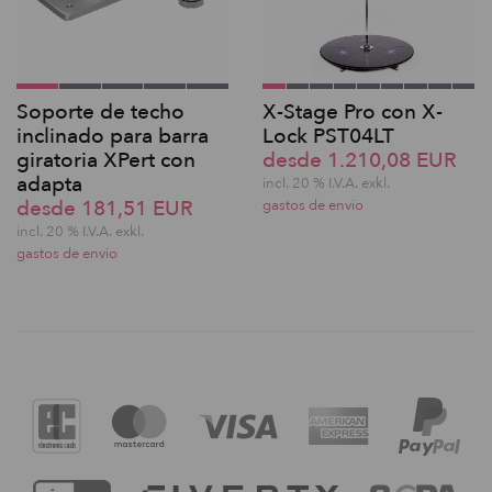
Soporte de techo
X-Stage Pro con X-
inclinado para barra
Lock PST04LT
giratoria XPert con
desde 1.210,08 EUR
adapta
incl. 20 % I.V.A. exkl.
desde 181,51 EUR
gastos de envio
incl. 20 % I.V.A. exkl.
gastos de envio