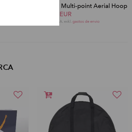
Prodigy Multi-point Aerial Hoop
301,51 EUR
o
incl. 20 % I.V.A. exkl.
gastos de envio
RCA