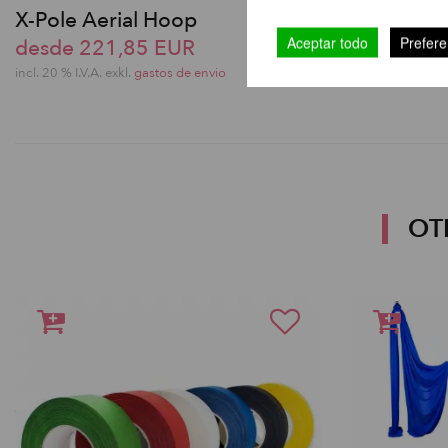
X-Pole Aerial Hoop
Aro aéreo
Aceptar todo
Prefere
desde 221,85 EUR
desde 22
incl. 20 % I.V.A. exkl.
gastos de envio
incl. 20 % I.V.A. 
OT