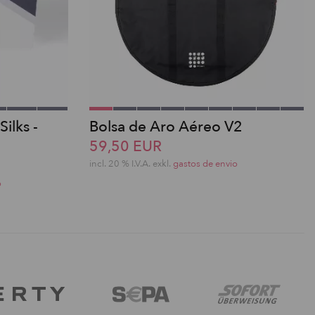
Silks -
Bolsa de Aro Aéreo V2
59,50 EUR
incl. 20 % I.V.A. exkl.
gastos de envio
o