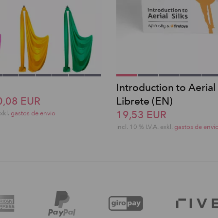
Introduction to Aerial 
0,08 EUR
Librete (EN)
19,53 EUR
exkl.
gastos de envio
incl. 10 % I.V.A. exkl.
gastos de envi