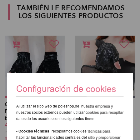
TAMBIÉN LE RECOMENDAMOS
LOS SIGUIENTES PRODUCTOS
Configuración de cookies
Guantes de
Guantes para Pole
Al utilizar el sitio web de poleshop.de, nuestra empresa y
Poledance con
Dance con Grip en
nuestros socios externos pueden utilizar cookies para recopilar
tecnología de Silicona
Estampado de
datos de los usuarios con los siguientes fines:
45,38 EUR
Leopardo
45,38 EUR
- Cookies técnicas:
recopilamos cookies técnicas para
incl. 20 % I.V.A. exkl.
habilitar las funcionalidades centrales del sitio y proporcionar
gastos de envio
incl. 20 % I.V.A. exkl.