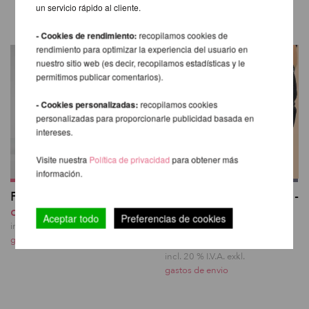
un servicio rápido al cliente.
gastos de envio
- Cookies de rendimiento:
recopilamos cookies de
rendimiento para optimizar la experiencia del usuario en
nuestro sitio web (es decir, recopilamos estadísticas y le
permitimos publicar comentarios).
- Cookies personalizadas:
recopilamos cookies
personalizadas para proporcionarle publicidad basada en
intereses.
Visite nuestra
Política de privacidad
para obtener más
información.
Polipole Grip 50ml
Rodilleras Poledance -
desde 15,03 EUR
Sticky Garter Knee
Aceptar todo
Preferencias de cookies
Pads - Lunalae
incl. 20 % I.V.A. exkl.
45,38 EUR
gastos de envio
incl. 20 % I.V.A. exkl.
gastos de envio