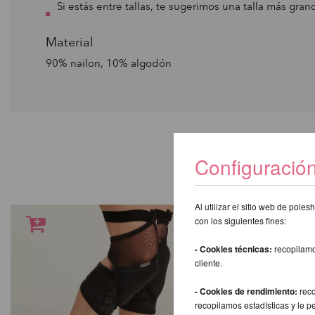
Si estás entre tallas, te sugerimos una talla más gran
Material
90% nailon, 10% algodón
TAMBIÉN L
Configuració
Al utilizar el sitio web de pol
con los siguientes fines:
- Cookies técnicas:
recopilamo
cliente.
- Cookies de rendimiento:
reco
recopilamos estadísticas y le p