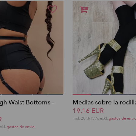
igh Waist Bottoms -
Medias sobre la rodill
19,16 EUR
R
incl. 20 % I.V.A. exkl.
gastos de envi
exkl.
gastos de envio