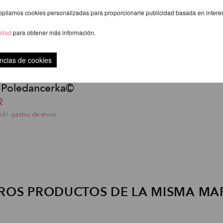
opilamos cookies personalizadas para proporcionarle publicidad basada en intere
cidad
para obtener más información.
ncias de cookies
s Poledancerka©
R
exkl.
gastos de envio
ROS PRODUCTOS DE LA MISMA MA