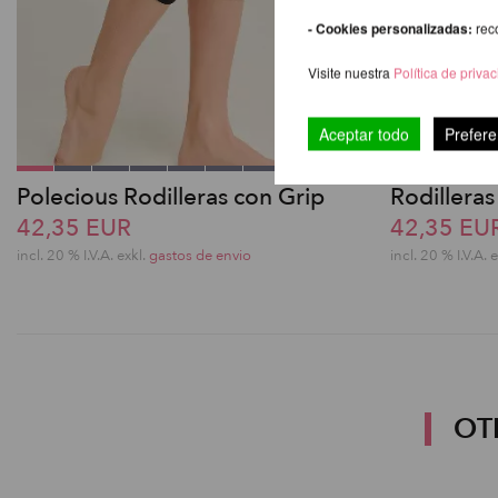
- Cookies personalizadas:
rec
Visite nuestra
Política de priva
Aceptar todo
Prefere
Polecious Rodilleras con Grip
Rodillera
42,35 EUR
42,35 EU
incl. 20 % I.V.A. exkl.
gastos de envio
incl. 20 % I.V.A. 
OT