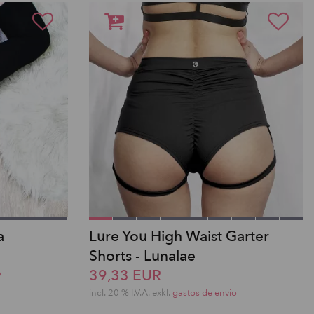
a
Lure You High Waist Garter
Shorts - Lunalae
39,33 EUR
o
incl. 20 % I.V.A. exkl.
gastos de envio