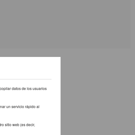
S PRODUCTOS
copilar datos de los usuarios
nar un servicio rápido al
o sitio web (es decir,