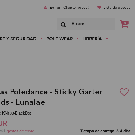
Entrar | Cliente nuevo?
Lista de deseos
0
RE Y SEGURIDAD
POLE WEAR
LIBRERÍA
as Poledance - Sticky Garter
ds - Lunalae
:: KN103-BlackDot
UR
exkl.
gastos de envio
Tiempo de entrega: 3-4 días