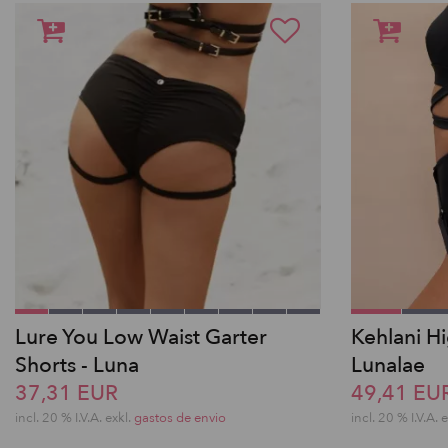
Lure You Low Waist Garter
Kehlani H
Shorts - Luna
Lunalae
37,31 EUR
49,41 EU
incl. 20 % I.V.A. exkl.
gastos de envio
incl. 20 % I.V.A. 