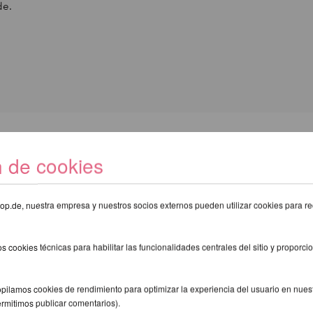
de.
E RECOMENDAMOS LOS SIGUIENTE
n de cookies
eshop.de, nuestra empresa y nuestros socios externos pueden utilizar cookies para re
s cookies técnicas para habilitar las funcionalidades centrales del sitio y proporcio
pilamos cookies de rendimiento para optimizar la experiencia del usuario en nuestr
ermitimos publicar comentarios).