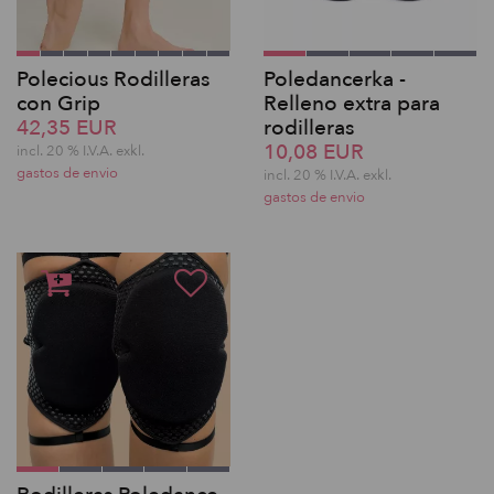
Polecious Rodilleras
Poledancerka -
con Grip
Relleno extra para
42,35 EUR
rodilleras
10,08 EUR
incl. 20 % I.V.A. exkl.
gastos de envio
incl. 20 % I.V.A. exkl.
gastos de envio