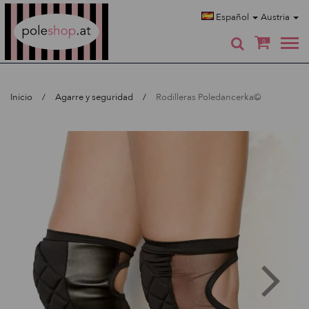
Poleshop.de
Español
Austria
0
Inicio
Agarre y seguridad
Rodilleras Poledancerka©