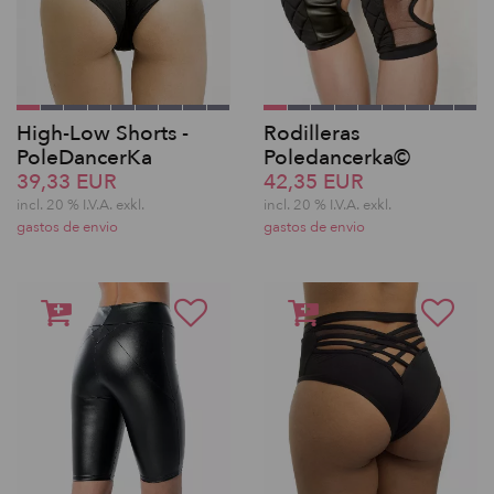
High-Low Shorts -
Rodilleras
PoleDancerKa
Poledancerka©
39,33 EUR
42,35 EUR
incl. 20 % I.V.A. exkl.
incl. 20 % I.V.A. exkl.
gastos de envio
gastos de envio