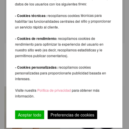
34-
36,5-
39-
41,5-
44-
del muslo
datos de los usuarios con los siguientes fines:
36cm
38,5cm
41cm
43,5cm
46cm
inferior
- Cookies técnicas:
recopilamos cookies técnicas para
Nota: Este producto está fabricado con
habilitar las funcionalidades centrales del sitio y proporcionar
material fino. Por favor, póngase con cuidado.
un servicio rápido al cliente.
- Cookies de rendimiento:
recopilamos cookies de
rendimiento para optimizar la experiencia del usuario en
nuestro sitio web (es decir, recopilamos estadísticas y le
permitimos publicar comentarios).
TAMBIÉN LE RECOMENDAMOS
LOS SIGUIENTES PRODUCTOS
- Cookies personalizadas:
recopilamos cookies
personalizadas para proporcionarle publicidad basada en
intereses.
Visite nuestra
Política de privacidad
para obtener más
información.
Aceptar todo
Preferencias de cookies