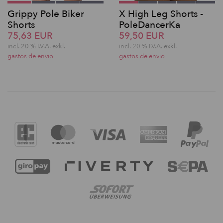
Grippy Pole Biker
X High Leg Shorts -
Shorts
PoleDancerKa
75,63 EUR
59,50 EUR
incl. 20 % I.V.A. exkl.
incl. 20 % I.V.A. exkl.
gastos de envio
gastos de envio