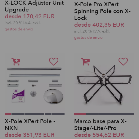
X-LOCK Adjuster Unit
X-Pole Pro XPert
Upgrade
Spinning Pole con X-
desde 170,42 EUR
Lock
incl. 20 % I.V.A. exkl.
desde 402,35 EUR
gastos de envio
incl. 20 % I.V.A. exkl.
gastos de envio
X-Pole XPert Pole -
Marco base para X-
NXN
Stage/-Lite/-Pro
desde 351,93 EUR
desde 554,62 EUR