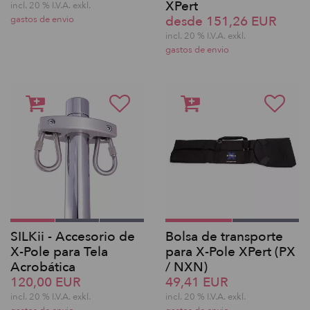
XPert
incl. 20 % I.V.A. exkl.
desde 151,26 EUR
gastos de envio
incl. 20 % I.V.A. exkl.
gastos de envio
SILKii - Accesorio de
Bolsa de transporte
X-Pole para Tela
para X-Pole XPert (PX
Acrobática
/ NXN)
120,00 EUR
49,41 EUR
incl. 20 % I.V.A. exkl.
incl. 20 % I.V.A. exkl.