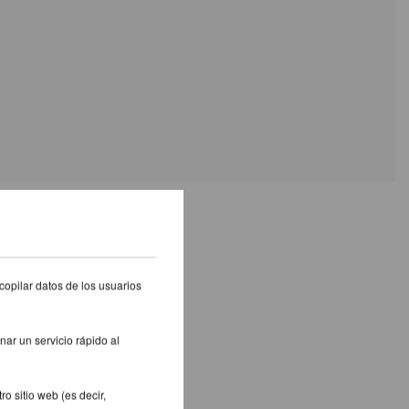
S PRODUCTOS
copilar datos de los usuarios
nar un servicio rápido al
o sitio web (es decir,