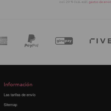
incl. 20 % I.V.A. exkl.
gastos de envi
Información
Las tarifas de envío
Sitemap