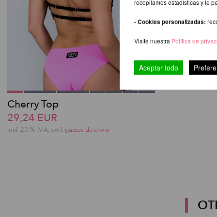
recopilamos estadísticas y le p
- Cookies personalizadas:
rec
Visite nuestra
Política de priva
Aceptar todo
Prefere
Cherry Top
29,24 EUR
incl. 20 % I.V.A. exkl.
gastos de envio
OT