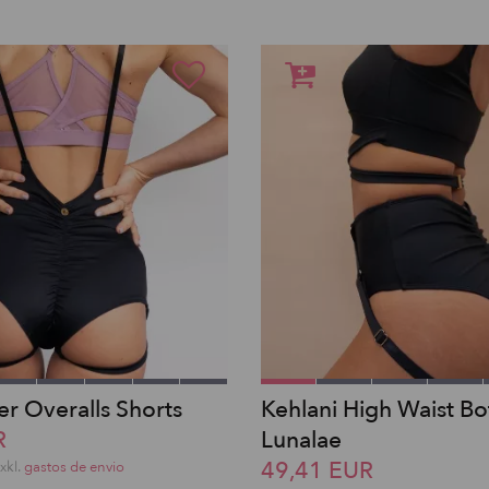
er Overalls Shorts
Kehlani High Waist Bo
R
Lunalae
49,41 EUR
exkl.
gastos de envio