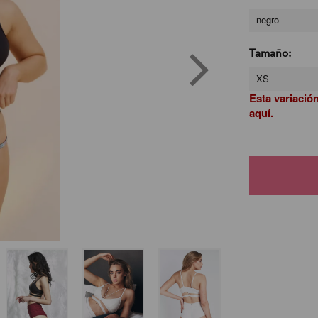
negro
Tamaño:
XS
Esta variació
aquí.