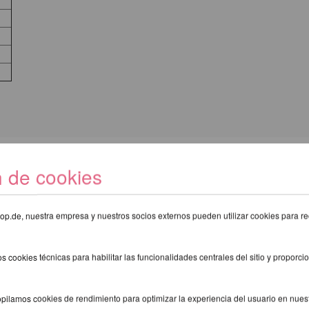
n de cookies
E RECOMENDAMOS LOS SIGUIENTE
eshop.de, nuestra empresa y nuestros socios externos pueden utilizar cookies para re
s cookies técnicas para habilitar las funcionalidades centrales del sitio y proporcio
pilamos cookies de rendimiento para optimizar la experiencia del usuario en nuestr