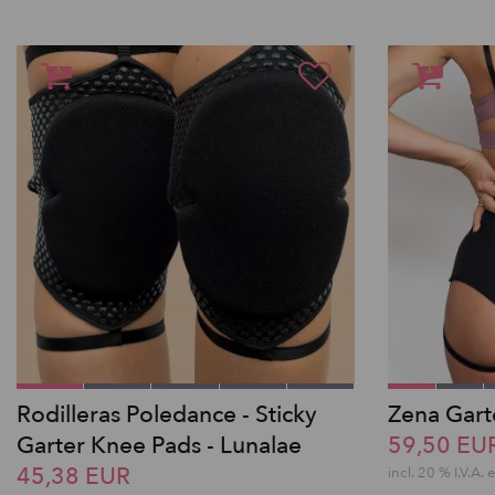
Rodilleras Poledance - Sticky
Zena Gart
Garter Knee Pads - Lunalae
59,50 EU
45,38 EUR
incl. 20 % I.V.A. 