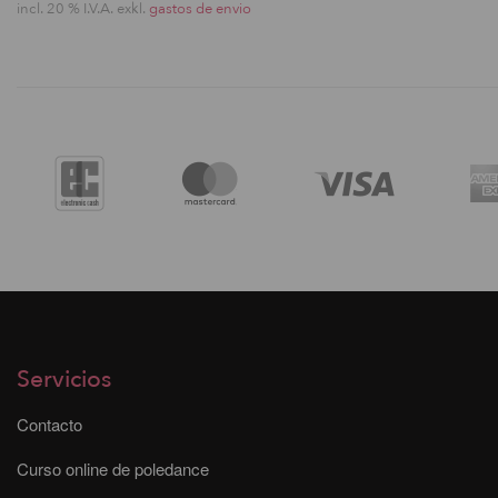
incl. 20 % I.V.A. exkl.
gastos de envio
Servicios
Contacto
Curso online de poledance