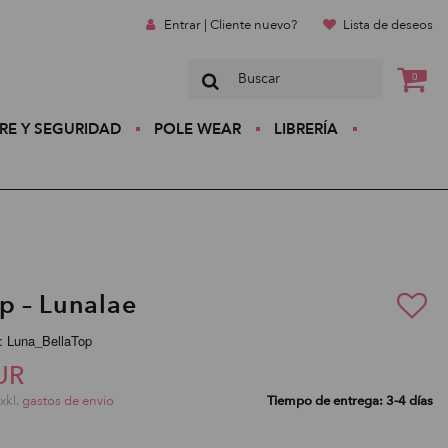
Entrar | Cliente nuevo?
Lista de deseos
0
RE Y SEGURIDAD
POLE WEAR
LIBRERÍA
op – Lunalae
:: Luna_BellaTop
UR
exkl.
gastos de envio
Tiempo de entrega: 3-4 días