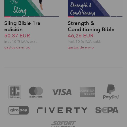
Sling Bible 1ra
Strength &
edición
Conditioning Bible
50,37 EUR
46,26 EUR
incl. 10 % I.V.A. exkl.
incl. 10 % I.V.A. exkl.
gastos de envio
gastos de envio