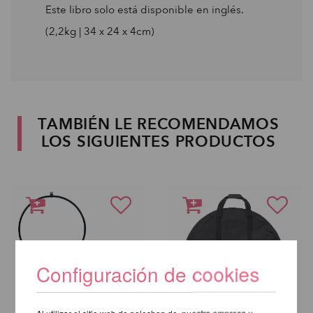
Este libro solo está disponible en inglés.
(2,2kg | 34 x 24 x 4cm)
TAMBIÉN LE RECOMENDAMOS
LOS SIGUIENTES PRODUCTOS
Configuración de cookies
Al utilizar el sitio web de poleshop.de, nuestra empresa y