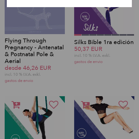
Flying Through
Silks Bible 1ra edición
Pregnancy - Antenatal
50,37 EUR
& Postnatal Pole &
incl. 10 % I.V.A. exkl.
Aerial
gastos de envio
desde 46,26 EUR
incl. 10 % I.V.A. exkl.
gastos de envio