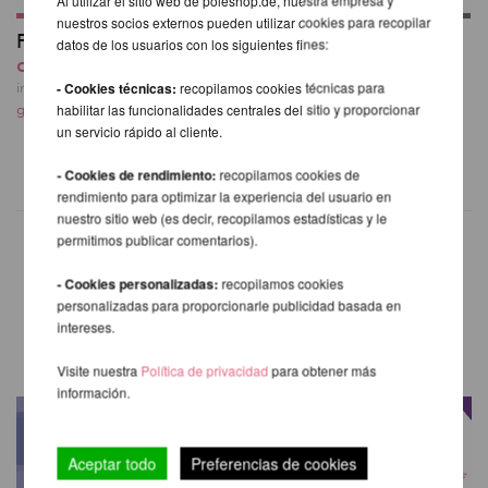
nuestros socios externos pueden utilizar cookies para recopilar
Firetoys Aerial Hoop
Bolsa de Aro Aéreo
datos de los usuarios con los siguientes fines:
desde 221,85 EUR
V2
59,50 EUR
- Cookies técnicas:
recopilamos cookies técnicas para
incl. 20 % I.V.A. exkl.
habilitar las funcionalidades centrales del sitio y proporcionar
gastos de envio
incl. 20 % I.V.A. exkl.
un servicio rápido al cliente.
gastos de envio
- Cookies de rendimiento:
recopilamos cookies de
rendimiento para optimizar la experiencia del usuario en
nuestro sitio web (es decir, recopilamos estadísticas y le
permitimos publicar comentarios).
- Cookies personalizadas:
recopilamos cookies
OTROS PRODUCTOS DE LA
personalizadas para proporcionarle publicidad basada en
MISMA MARCA
intereses.
Visite nuestra
Política de privacidad
para obtener más
información.
Aceptar todo
Preferencias de cookies