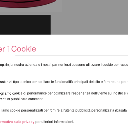
r i Cookie
op.de, la nostra azienda e i nostri partner terzi possono utilizzare i cookie per raccogl
kie di tipo tecnico per abilitare le funzionalità principali del sito e fornire una pron
gliamo cookie di performance per ottimizzare l'esperienza dell'utente sul nostro s
utenti di pubblicare commenti.
iamo cookie personalizzati per fornire all'utente pubblicità personalizzata (basata su
supplementare per le consegne al di fuori della Germania.
ormativa sulla privacy
per ulteriori informazioni.