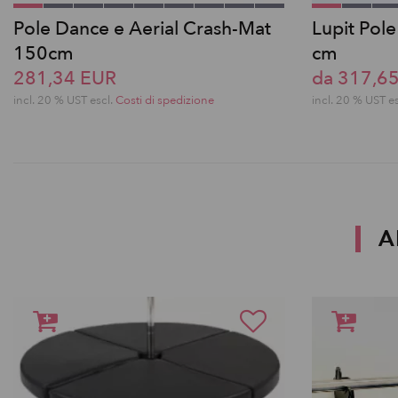
Pole Dance e Aerial Crash-Mat
Lupit Pol
150cm
cm
281,34 EUR
da 317,6
incl. 20 % UST escl.
Costi di spedizione
incl. 20 % UST e
A