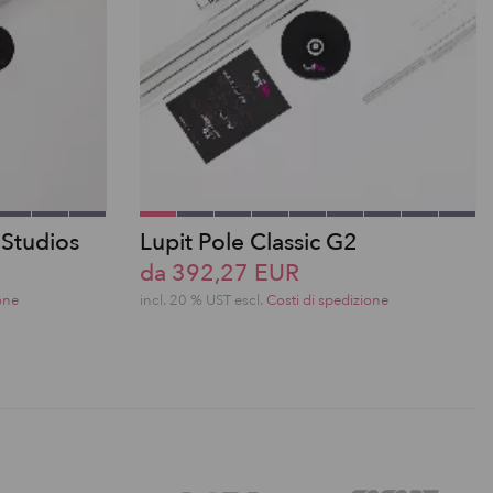
 Studios
Lupit Pole Classic G2
da 392,27 EUR
one
incl. 20 % UST escl.
Costi di spedizione