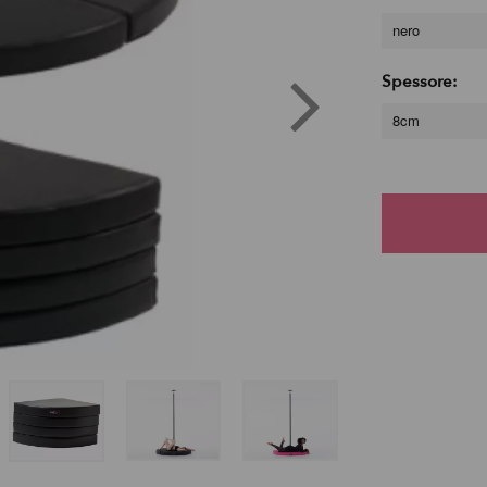
nero
Spessore:
8cm