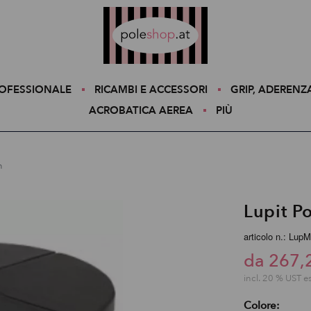
Poleshop.de
ROFESSIONALE
RICAMBI E ACCESSORI
GRIP, ADERENZ
ACROBATICA AEREA
PIÙ
m
Lupit P
articolo n.: Lup
da 267,
incl. 20 % UST e
Colore: