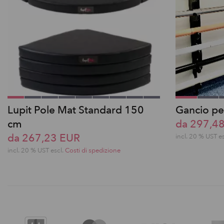
Lupit Pole Mat Standard 150
Gancio per
cm
da 297,4
da 267,23 EUR
incl. 20 % UST e
incl. 20 % UST escl.
Costi di spedizione