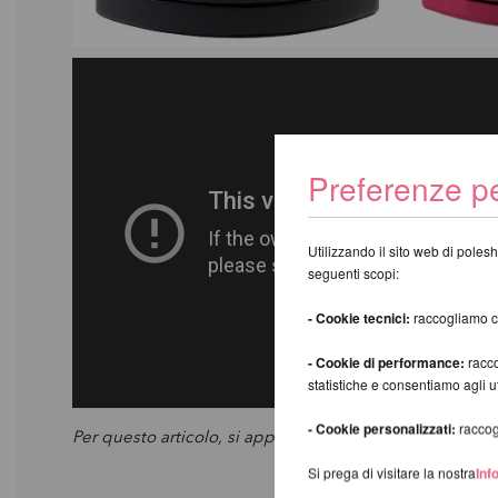
Preferenze pe
Utilizzando il sito web di polesh
seguenti scopi:
- Cookie tecnici:
raccogliamo coo
- Cookie di performance:
racco
statistiche e consentiamo agli 
- Cookie personalizzati:
raccogl
Per questo articolo, si applica supplemento trasporto 
Si prega di visitare la nostra
Inf