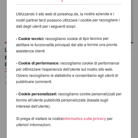
Utilizzando il sito web di poleshop.de, la nostra azienda e i
nostri partner terzi possono utilizzare i cookie per raccogliere i
dati degli utenti per i seguenti scopi:
- Cookie tecnici:
raccogliamo cookie di tipo tecnico per
abilitare le funzionalità principali del sito e fornire una pronta
Lupit Pole Grip G3 20
Lupit Pole Pro G4 per
assistenza clienti.
pezzi con scatola di
Studios
presentazione
da 756,30 EUR
- Cookie di performance:
raccogliamo cookie di performance
252,09 EUR
per ottimizzare l'esperienza dell'utente sul nostro sito web.
incl. 20 % UST escl.
Ovvero raccogliamo le statistiche e consentiamo agli utenti di
Costi di spedizione
incl. 20 % UST escl.
pubblicare commenti.
Costi di spedizione
- Cookie personalizzati:
raccogliamo cookie personalizzati per
fornire all'utente pubblicità personalizzata (basata sugli
interessi dell'utente).
Si prega di visitare la nostra
Informativa sulla privacy
per
ulteriori informazioni.
ALTRI PRODOTTI DELLA
STESSA MARCA