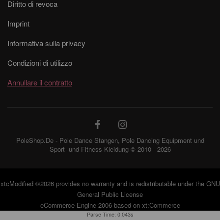
Diritto di revoca
Imprint
Informativa sulla privacy
Condizioni di utilizzo
Annullare il contratto
PoleShop.De - Pole Dance Stangen, Pole Dancing Equipment und
Sport- und Fitness Kleidung © 2010 - 2026
xtcModified
©2026 provides no warranty and is redistributable under the
GNU
General Public License
eCommerce Engine 2006 based on
xt:Commerce
Parse Time: 0.043s