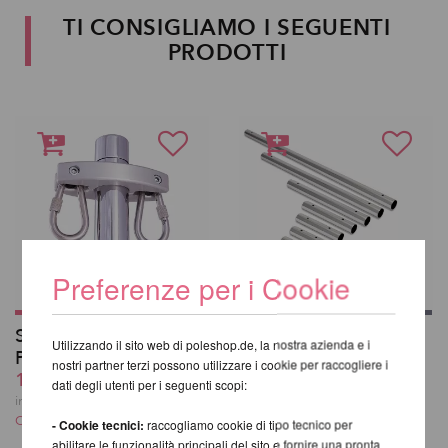
TI CONSIGLIAMO I SEGUENTI
PRODOTTI
Preferenze per i Cookie
SILKii - Attacco per X-
Prolunghe per X-Pole
Utilizzando il sito web di poleshop.de, la nostra azienda e i
Pole per Tessuti Aerei
da 29,24 EUR
nostri partner terzi possono utilizzare i cookie per raccogliere i
120,00 EUR
incl. 20 % UST escl.
dati degli utenti per i seguenti scopi:
Costi di spedizione
incl. 20 % UST escl.
Costi di spedizione
- Cookie tecnici:
raccogliamo cookie di tipo tecnico per
abilitare le funzionalità principali del sito e fornire una pronta