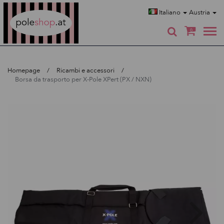
Poleshop.de
Italiano
Austria
0
Homepage
Ricambi e accessori
Borsa da trasporto per X-Pole XPert (PX / NXN)