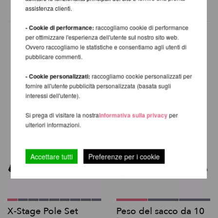
assistenza clienti.
- Cookie di performance:
raccogliamo cookie di performance
per ottimizzare l'esperienza dell'utente sul nostro sito web.
Ovvero raccogliamo le statistiche e consentiamo agli utenti di
pubblicare commenti.
ALTRI PRODOTTI DELLA
STESSA MARCA
- Cookie personalizzati:
raccogliamo cookie personalizzati per
fornire all'utente pubblicità personalizzata (basata sugli
interessi dell'utente).
Si prega di visitare la nostra
Informativa sulla privacy
per
ulteriori informazioni.
Accettare tutti
Preferenze per i cookie
X-Stage Pole Set
Peso del sacco da 10