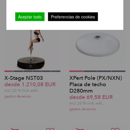
Aceptar todo
Preferencias de cookies
X-Stage NST03
XPert Pole (PX/NXN)
desde 1.210,08 EUR
Placa de techo
D280mm
incl. 20 % I.V.A. exkl.
desde 69,58 EUR
gastos de envio
incl. 20 % I.V.A. exkl.
gastos de envio