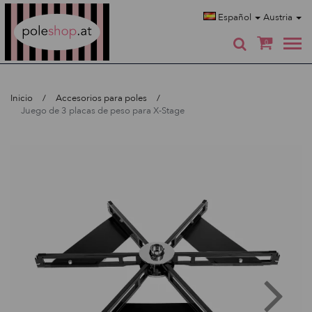
Poleshop.de
Español
Austria
0
Inicio
Accesorios para poles
Juego de 3 placas de peso para X-Stage