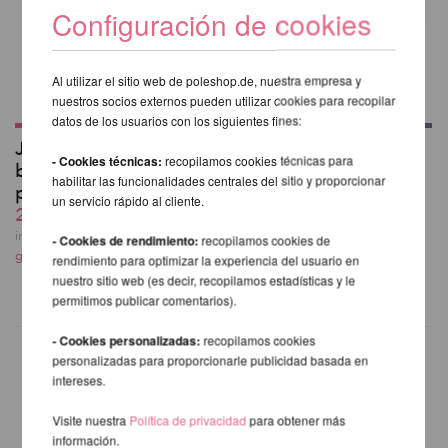
Configuración de cookies
Al utilizar el sitio web de poleshop.de, nuestra empresa y
nuestros socios externos pueden utilizar cookies para recopilar
datos de los usuarios con los siguientes fines:
Juego completo de
Marco base para X-
- Cookies técnicas:
recopilamos cookies técnicas para
bolsas de transporte
Stage/-Lite/-Pro
habilitar las funcionalidades centrales del sitio y proporcionar
para X-Stage (Lite)
desde 554,62 EUR
un servicio rápido al cliente.
262,18 EUR
incl. 20 % I.V.A. exkl.
gastos de envio
incl. 20 % I.V.A. exkl.
- Cookies de rendimiento:
recopilamos cookies de
gastos de envio
rendimiento para optimizar la experiencia del usuario en
nuestro sitio web (es decir, recopilamos estadísticas y le
permitimos publicar comentarios).
- Cookies personalizadas:
recopilamos cookies
personalizadas para proporcionarle publicidad basada en
intereses.
OTROS PRODUCTOS DE LA
Visite nuestra
Política de privacidad
para obtener más
MISMA MARCA
información.