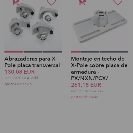
Abrazaderas para X-
Montaje en techo de
Pole placa transversal
X-Pole sobre placa de
130,08 EUR
armadura -
PX/NXN/PCX/
incl. 20 % I.V.A. exkl.
261,18 EUR
gastos de envio
incl. 20 % I.V.A. exkl.
gastos de envio