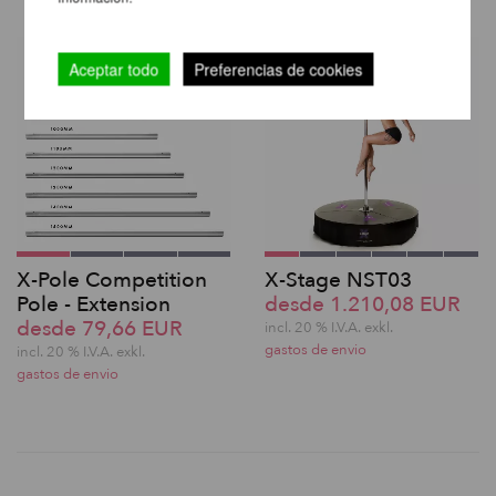
Aceptar todo
Preferencias de cookies
X-Pole Competition
X-Stage NST03
Pole - Extension
desde 1.210,08 EUR
desde 79,66 EUR
incl. 20 % I.V.A. exkl.
gastos de envio
incl. 20 % I.V.A. exkl.
gastos de envio