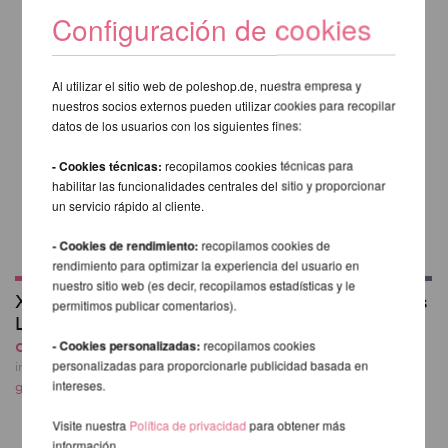
MISMA MARCA
Configuración de cookies
Al utilizar el sitio web de poleshop.de, nuestra empresa y
nuestros socios externos pueden utilizar cookies para recopilar
datos de los usuarios con los siguientes fines:
- Cookies técnicas:
recopilamos cookies técnicas para
habilitar las funcionalidades centrales del sitio y proporcionar
un servicio rápido al cliente.
- Cookies de rendimiento:
recopilamos cookies de
rendimiento para optimizar la experiencia del usuario en
nuestro sitio web (es decir, recopilamos estadísticas y le
X-Stage Pro con X-
Extensión para barras
permitimos publicar comentarios).
Lock PST04LT
de X-Pole -
desde 1.210,08 EUR
recubrimiento de
- Cookies personalizadas:
recopilamos cookies
silicona
personalizadas para proporcionarle publicidad basada en
incl. 20 % I.V.A. exkl.
intereses.
desde 59,50 EUR
gastos de envio
incl. 20 % I.V.A. exkl.
Visite nuestra
Política de privacidad
para obtener más
gastos de envio
información.